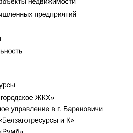
объекты недвижимости
ышленных предприятий
я
ьность
урсы
городское ЖКХ»
е управление в г. Барановичи
Белзаготресурсы и К»
 «Румб»