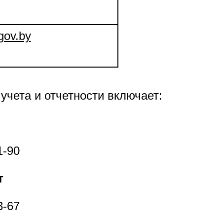
gov.by
 учета и отчетности включает:
1-90
т
3-67