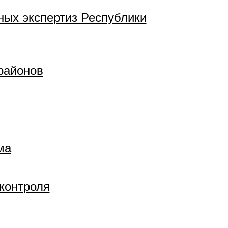
ных экспертиз Республики
районов
ма
контроля