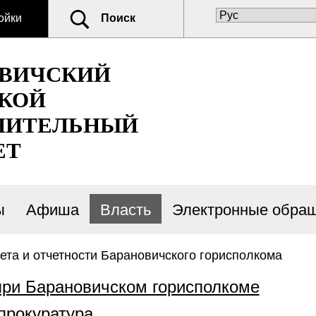
ойки
Поиск
ОВИЧСКИЙ
КОЙ
НИТЕЛЬНЫЙ
ЕТ
ы
Афиша
Власть
Электронные обра
чета и отчетности Барановичского горисполкома
при Барановичском горисполкоме
прокуратура