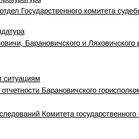
тдел Государственного комитета судеб
ндатура
новичи, Барановичского и Ляховичского 
м ситуациям
и отчетности Барановичского горисполко
ледований Комитета государственного 