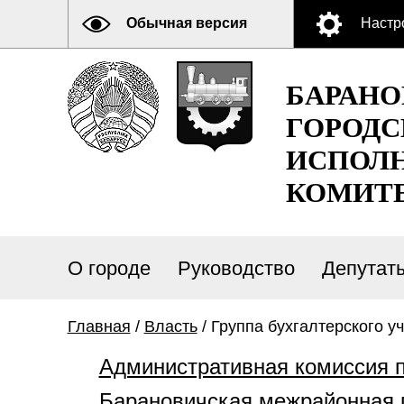
Обычная версия
Настр
БАРАН
ГОРОДС
ИСПОЛ
КОМИТ
О городе
Руководство
Депутат
Главная
/
Власть
/ Группа бухгалтерского у
Административная комиссия 
Барановичская межрайонная 