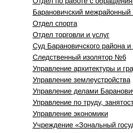
Отдел по работе с обращения
Барановичский межрайонный 
Отдел спорта
Отдел торговли и услуг
Суд Барановичского района и 
Следственный изолятор №6
Управление архитектуры и гр
Управление землеустройства
Управление делами Баранович
Управление по труду, занятос
Управление экономики
Учреждение «Зональный госуд