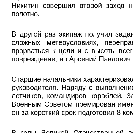
Никитин совершил второй заход 
полотно.
В другой раз экипаж получил зада
сложных метеоусловиях, перепр
прорваться к цели и с высоты все
повреждение, но Арсений Павлович 
Старшие начальники характеризовал
руководителя. Наря­ду с выполнени
летчиков, командиров кораблей. З
Военным Сове­том премирован имен
он за короткий срок подготовил 8 к
В годы Великой Отече­ственной в