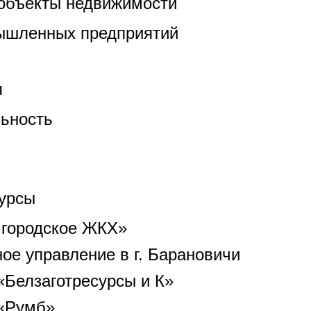
объекты недвижимости
ышленных предприятий
я
ьность
урсы
городское ЖКХ»
е управление в г. Барановичи
Белзаготресурсы и К»
 «Румб»