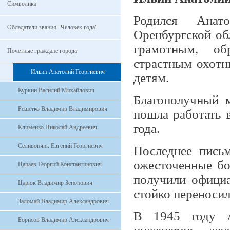
Символика
Родился Анат
Обладатели звания "Человек года"
Оренбургской обл
грамотным, об
Почетные граждане города
страстным охотн
Ильин Анатолий Георгиевич
детям.
Куркин Василий Михайлович
Благополучный 
Решетко Владимир Владимирович
пошла работать 
года.
Клименко Николай Андреевич
Селивончик Евгений Георгиевич
Последнее пись
ожес­точенные б
Цапаев Георгий Константинович
получили официа
Царюк Владимир Зенонович
стойко переносил
Заломай Владимир Александрович
В 1945 году А
Борисов Владимир Александрович