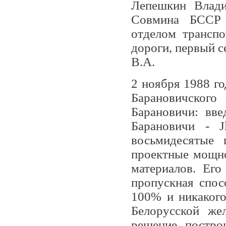
Лепешкин Влади
Совмина БССР 
отделом трансп
дороги, первый с
В.А.
2 ноября 1988 го
Барановичского
Барановичи: вве
Барановичи - J
восьмидесятые 
проектные мощно
материалов. Его
пропускная спос
100% и никакого
Белорусской же
решение постро