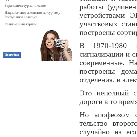
работы (удлинен
Барановичи туристические
Национальное агентство по туризму
устройствами Э
Республики Беларусь
участковых стан
Религиозный туризм
построены сорти
В 1970-1980 г
сигнализации и с
Подробнее
современные. На
построены дома
отделения, и эле
Это неполный с
дороги в то время
Но апофеозом с
тельство второ
случайно на ег