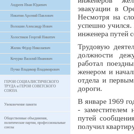
инженеров жел
Андреев Иван Юдаевич
эвакуации в Оре
Несмотря на сло
Никитин Арсений Павлович
успешно учился.
Волошин Александр Иович
инженера путей с
Холостяков Георгий Никитич
Трудовую деятел
Жиляк Фёдор Николаевич
должности дежу
Кочурко Василий Иванович
работал поездны
Пучко Владимир Владимирович
женером и начал
отдела и первым
ГЕРОИ СОЦИАЛИСТИЧЕСКОГО
ТРУДА и ГЕРОИ СОВЕТСКОГО
дороги.
СОЮЗА
В январе 1969 го
Увековечение памяти
- заместителем 
путей сообщени
Общественные объединения,
политические партии, профессиональные
получил квартиру
союзы