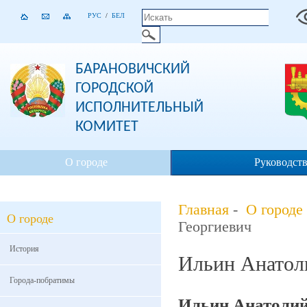
РУС
/
БЕЛ
БАРАНОВИЧСКИЙ
ГОРОДСКОЙ
ИСПОЛНИТЕЛЬНЫЙ
КОМИТЕТ
О городе
Руководст
Главная
-
О городе
О городе
Георгиевич
История
Ильин Анатол
Города-побратимы
Ильин Анатолий 