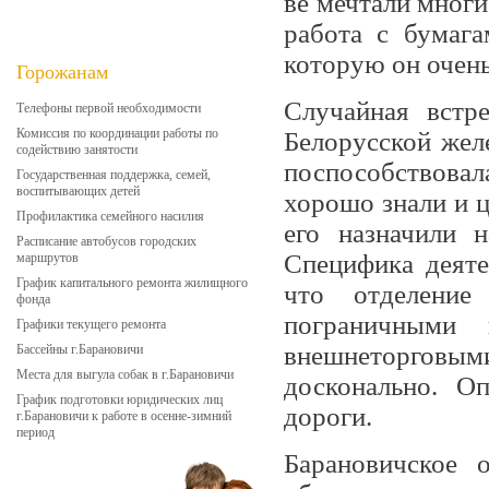
ве мечтали многи
работа с бумага
кото­рую он очен
Горожанам
Случайная встр
Телефоны первой необходимости
Комиссия по координации работы по
Белорусской же
содействию занятости
поспособствова
Государственная поддержка, семей,
воспитывающих детей
хоро­шо знали и 
Профилактика семейного насилия
его назначили н
Расписание автобусов городских
Специ­фика деят
маршрутов
График капитального ремонта жилищного
что отде­ление
фонда
пограничными 
Графики текущего ремонта
внешнеторговы
Бассейны г.Барановичи
Места для выгула собак в г.Барановичи
досконально. О
График подготовки юридических лиц
дороги.
г.Барановичи к работе в осенне-зимний
период
Барановичское 