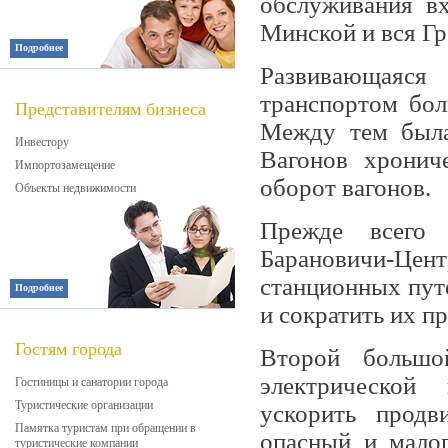
обслуживания вх
Минс­кой и вся Г
Подробнее
Развивающаяся
транспортом бол
Представителям бизнеса
Между тем была
Инвестору
Вагонов хронич
Импортозамещение
оборот вагонов.
Объекты недвижимости
Прежде всего 
Барановичи-Це
станционных пут
Подробнее
и сокра­тить их п
Гостям города
Второй большо
электрической 
Гостиницы и санатории города
Туристические организации
ускорить продв
Памятка туристам при обращении в
опасный и малоп
туристические компании