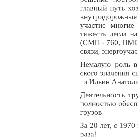
главный путь хо
внутридорожные
участие многие
тяжесть легла н
(СМП - 760, ПМС 
связи, энер­гоуча
Немалую роль в
ского значения с
ги Ильин Анатоли
Деятельность тр
полностью обеспе
грузов.
За 20 лет, с 197
раза!