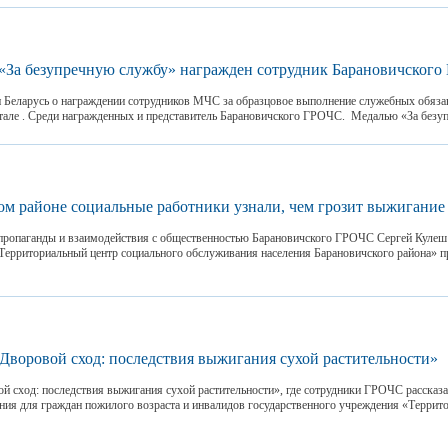
«За безупречную службу» награжден сотрудник Барановичског
 Беларусь о награждении сотрудников МЧС за образцовое выполнение служебных обяза
але . Среди награжденных и представитель Барановичского ГРОЧС. Медалью «За безупр
ом районе социальные работники узнали, чем грозит выжигание
пропаганды и взаимодействия с общественностью Барановичского ГРОЧС Сергей Кулеш 
Территориальный центр социального обслуживания населения Барановичского района» 
Дворовой сход: последствия выжигания сухой растительности»
ой сход: последствия выжигания сухой растительности», где сотрудники ГРОЧС рассказ
ния для граждан пожилого возраста и инвалидов государственного учреждения «Террит