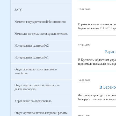
ЗАГС
17.03.2022
Комитет государственной безопасности
В рамках второго этапа акц
Барановичского ГРОЧС Карол
Комиссия по делам несовершеннолетних
17.03.2022
Нотариальная контора №2
Баран
Нотариальная контора №1
В Брестском областном упра
принимало несколько команд,
Отдел жилищно-коммунального
хозяйства
10.03.2022
Отдел идеологической работы и по
В Барано
делам молодежи
Фестиваль проводится по ин
Беларусь. Главная цель меро
Управление по образованию
Отдел организационно-кадровой работы
09.03.2022