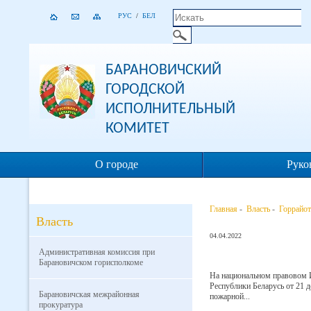
РУС
/
БЕЛ
БАРАНОВИЧСКИЙ
ГОРОДСКОЙ
ИСПОЛНИТЕЛЬНЫЙ
КОМИТЕТ
О городе
Руко
Главная
-
Власть
-
Горрайот
Власть
04.04.2022
Административная комиссия при
Барановичском горисполкоме
На национальном правовом 
Республики Беларусь от 21 д
Барановичская межрайонная
пожарной...
прокуратура