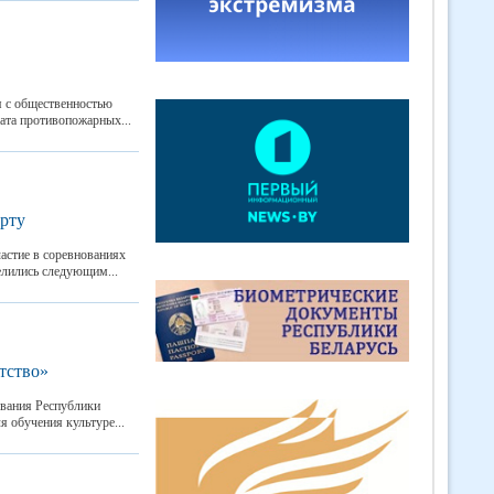
я с общественностью
ата противопожарных...
рту
астие в соревнованиях
елились следующим...
тство»
ования Республики
 обучения культуре...