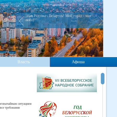
"Мая Радзiма - Беларусь! Мой горад - мая
любоў!"
Власть
Афиша
чрезвычайным ситуациям
 все требования