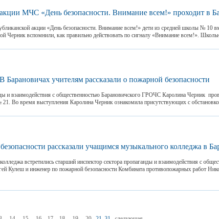
акции МЧС «День безопасности. Внимание всем!» проходит в Б
публиканской акции «День безопасности. Внимание всем!» дети из средней школы № 10 в
ой Черник вспомнили, как правильно действовать по сигналу «Внимание всем!». Школьни
В Барановичах учителям рассказали о пожарной безопасности
нды и взаимодействия с общественностью Барановичского ГРОЧС Каролина Черник пров
 21. Во время выступления Каролина Черник ознакомила присутствующих с обстановкой
безопасности рассказали учащимся музыкального колледжа в Ба
олледжа встретились старший инспектор сектора пропаганды и взаимодействия с обще
ей Кулеш и инженер по пожарной безопасности Комбината противопожарных работ Ник
3
14
15
16
17
18
19
20
21..31
следующая