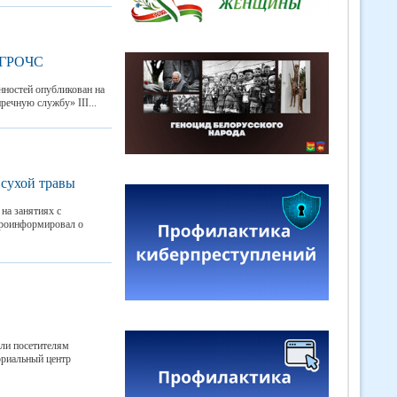
о ГРОЧС
нностей опубликован на
ечную службу» III...
 сухой травы
на занятиях с
проинформировал о
али посетителям
ориальный центр