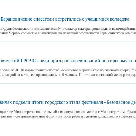
Барановичские спасатели встретились с учащимися колледжа
ии «День безопасности. Внимание всем!» инспектор сектора пропаганды и взаимодействи
ина Черник совместно с инженером по пожарной безопасности Барановичского комбин
овичский ГРОЧС среди призеров соревнований по гиревому спо
влении МЧС 16 марта прошло спортивно-массовое мероприятие по гиревому спорту. Уч
 в каждой из которых соревновалось по 6 человек. По итогам состязаний места распред
вичах подвели итоги городского этапа фестиваля «Безопасное де
ициативе Министерства по чрезвычайным ситуациям совместно с Министерством образ
приятия – совершенствование форм и методов работы с детьми дошкольного возраста для