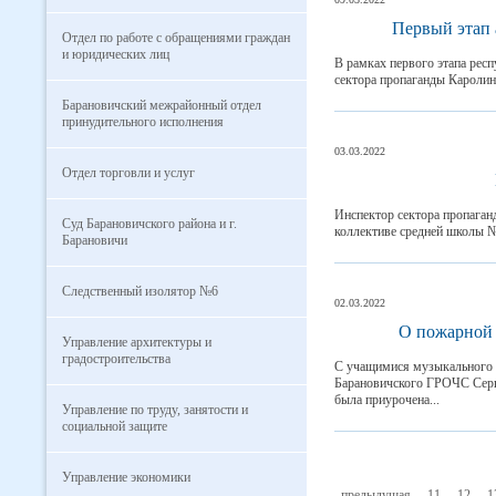
Первый этап 
Отдел по работе с обращениями граждан
и юридических лиц
В рамках первого этапа рес
сектора пропаганды Каролин
Барановичский межрайонный отдел
принудительного исполнения
03.03.2022
Отдел торговли и услуг
Инспектор сектора пропага
Суд Барановичского района и г.
коллективе средней школы №
Барановичи
Следственный изолятор №6
02.03.2022
О пожарной 
Управление архитектуры и
градостроительства
С учащимися музыкального к
Барановичского ГРОЧС Серг
была приурочена...
Управление по труду, занятости и
социальной защите
Управление экономики
предыдущая
11
12
1