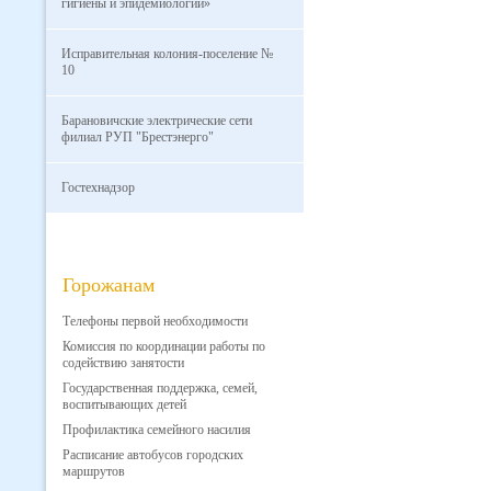
гигиены и эпидемиологии»
Исправительная колония-поселение №
10
Барановичские электрические сети
филиал РУП "Брестэнерго"
Гостехнадзор
Горожанам
Телефоны первой необходимости
Комиссия по координации работы по
содействию занятости
Государственная поддержка, семей,
воспитывающих детей
Профилактика семейного насилия
Расписание автобусов городских
маршрутов