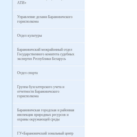
АТИ»
Управление делами Барановичского
горисполкома
Отдел культуры
Барановичский межрайонный отдел
Государственного комитета судебных
экспертиз Республики Беларусь
Отдел спорта
Группа бухгалтерского учета и
отчетности Барановичского
горисполкома
Барановичская городская и районная
инспекция природных ресурсов и
охраны окружающей среды
ГУ«Барановичский зональный центр