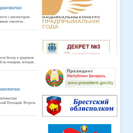
арановичах
месте с инспектором
кам спасатель...
ела беседу в трудовом
 по пожарам, которая...
рановичах
ственностью
олай Потоцкий. Встреча