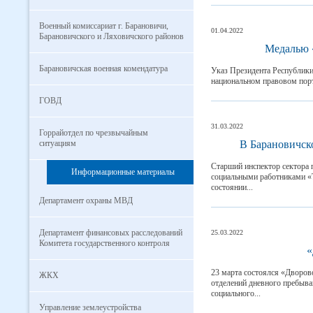
Военный комиссариат г. Барановичи,
01.04.2022
Барановичского и Ляховичского районов
Медалью 
Барановичская военная комендатура
Указ Президента Республики
национальном правовом порт
ГОВД
31.03.2022
Горрайотдел по чрезвычайным
ситуациям
В Барановичск
Старший инспектор сектора 
Информационные материалы
социальными работниками «
состоянии...
Департамент охраны МВД
Департамент финансовых расследований
25.03.2022
Комитета государственного контроля
«
23 марта состоялся «Дворов
ЖКХ
отделений дневного пребыва
социального...
Управление землеустройства