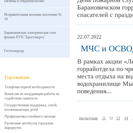
День пожарной слу
гигиены и эпидемиологии»
Барановичском гор
спасателей с празд
Исправительная колония-поселение №
10
Барановичские электрические сети
22.07.2022
филиал РУП "Брестэнерго"
МЧС и ОСВОД
Гостехнадзор
В рамках акции «Л
горрайотдела по ч
места отдыха на во
Горожанам
водохранилище Мыш
Телефоны первой необходимости
поведения...
Комиссия по координации работы по
содействию занятости
Государственная поддержка, семей,
воспитывающих детей
Профилактика семейного насилия
предыдущая
11
12
13
14
Расписание автобусов городских
маршрутов