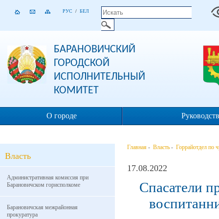
РУС
/
БЕЛ
БАРАНОВИЧСКИЙ
ГОРОДСКОЙ
ИСПОЛНИТЕЛЬНЫЙ
КОМИТЕТ
О городе
Руководст
Главная
-
Власть
-
Горрайотдел по 
Власть
17.08.2022
Административная комиссия при
Спасатели п
Барановичском горисполкоме
воспитанни
Барановичская межрайонная
прокуратура