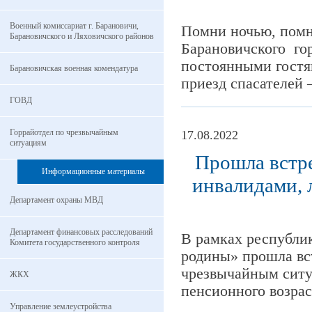
Военный комиссариат г. Барановичи,
Помни ночью, помн
Барановичского и Ляховичского районов
Барановичского го
постоянными гостя
Барановичская военная комендатура
приезд спасателей 
ГОВД
Горрайотдел по чрезвычайным
17.08.2022
ситуациям
Прошла встр
Информационные материалы
инвалидами, 
Департамент охраны МВД
Департамент финансовых расследований
В рамках республи
Комитета государственного контроля
родины» прошла вст
чрезвычайным ситу
ЖКХ
пенсионного возрас
Управление землеустройства