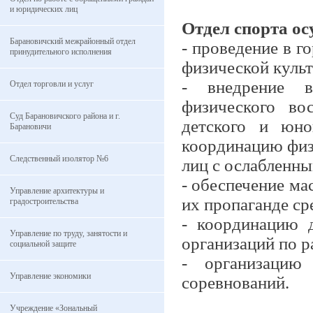
и юридических лиц
Отдел спорта о
Барановичский межрайонный отдел
- проведение в г
принудительного исполнения
физической культ
- внедрение в
Отдел торговли и услуг
физического во
Суд Барановичского района и г.
детского и юно
Барановичи
координацию физ
Следственный изолятор №6
лиц с ослабленны
- обеспечение ма
Управление архитектуры и
их пропаганде ср
градостроительства
- координацию 
Управление по труду, занятости и
организаций по р
социальной защите
- организацию
Управление экономики
соревнований.
Учреждение «Зональный