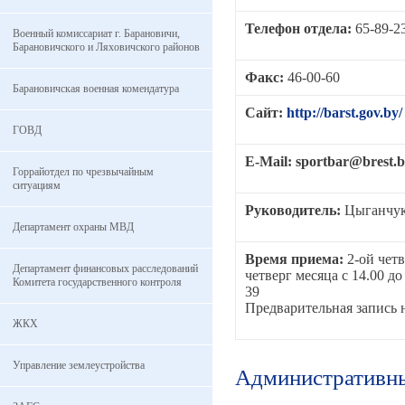
Телефон отдела:
65-89-2
Военный комиссариат г. Барановичи,
Барановичского и Ляховичского районов
Факс:
46-00-60
Барановичская военная комендатура
Сайт:
http://barst.gov.by/
ГОВД
E-Mail: sportbar@brest.
Горрайотдел по чрезвычайным
ситуациям
Руководитель:
Цыганчук
Департамент охраны МВД
Время приема:
2-ой четв
Департамент финансовых расследований
четверг месяца с 14.00 до 
Комитета государственного контроля
39
Предварительная запись н
ЖКХ
Управление землеустройства
Административны