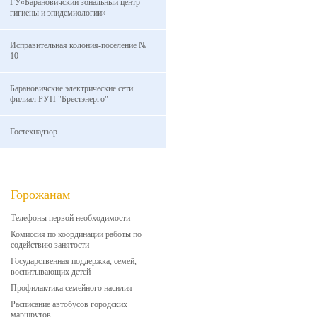
ГУ«Барановичский зональный центр
гигиены и эпидемиологии»
Исправительная колония-поселение №
10
Барановичские электрические сети
филиал РУП "Брестэнерго"
Гостехнадзор
Горожанам
Телефоны первой необходимости
Комиссия по координации работы по
содействию занятости
Государственная поддержка, семей,
воспитывающих детей
Профилактика семейного насилия
Расписание автобусов городских
маршрутов