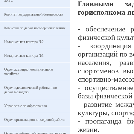
ЗАГС
Главными зад
горисполкома я
Комитет государственной безопасности
- обеспечение 
Комиссия по делам несовершеннолетних
физической культ
Нотариальная контора №2
- координация
организаций по 
Нотариальная контора №1
населения, раз
спортсменов выс
Отдел жилищно-коммунального
хозяйства
спортивно-массов
- осуществлени
Отдел идеологической работы и по
делам молодежи
базы физической 
- развитие межд
Управление по образованию
культуры, спорта
- пропаганда фи
Отдел организационно-кадровой работы
жизни.
Отдел по работе с обращениями граждан