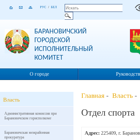
РУС
/
БЕЛ
БАРАНОВИЧСКИЙ
ГОРОДСКОЙ
ИСПОЛНИТЕЛЬНЫЙ
КОМИТЕТ
О городе
Руководст
Главная
-
Власть
- 
Власть
Отдел спорта
Административная комиссия при
Барановичском горисполкоме
Барановичская межрайонная
Адрес:
225409, г. Барано
прокуратура