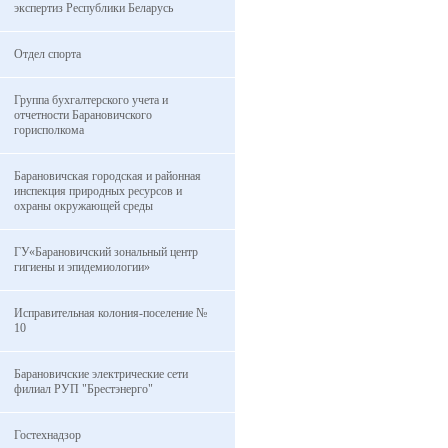
экспертиз Республики Беларусь
Отдел спорта
Группа бухгалтерского учета и
отчетности Барановичского
горисполкома
Барановичская городская и районная
инспекция природных ресурсов и
охраны окружающей среды
ГУ«Барановичский зональный центр
гигиены и эпидемиологии»
Исправительная колония-поселение №
10
Барановичские электрические сети
филиал РУП "Брестэнерго"
Гостехнадзор