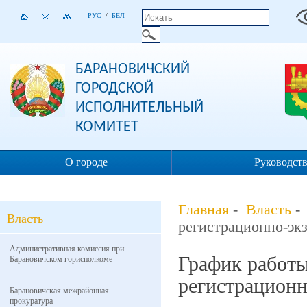
РУС
/
БЕЛ
БАРАНОВИЧСКИЙ
ГОРОДСКОЙ
ИСПОЛНИТЕЛЬНЫЙ
КОМИТЕТ
О городе
Руководст
Главная
-
Власть
Власть
регистрационно-эк
Административная комиссия при
График работ
Барановичском горисполкоме
регистрацион
Барановичская межрайонная
прокуратура