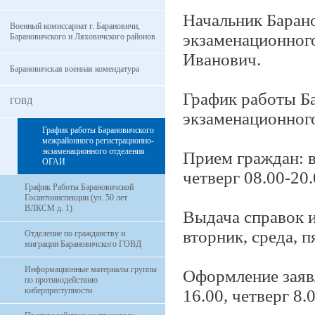
Начальник Баран
Военный комиссариат г. Барановичи,
экзаменационног
Барановичского и Ляховичского районов
Иванович.
Барановичская военная комендатура
График работы Б
ГОВД
экзаменационног
График работы Барановичского
межрайонного регистрационно-
экзаменационного отделения
Прием граждан: в
ОГАИ
четверг 08.00-20.
График Работы Барановичской
Госавтоинспекции (ул. 50 лет
ВЛКСМ д. 1)
Выдача справок и
вторник, среда, п
Отделение по гражданству и
миграции Барановичского ГОВД
Информационные материалы группы
Оформление заявл
по противодействию
киберпреступности
16.00, четверг 8.