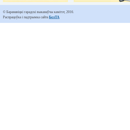
© Баранавіцкі гарадскі выканаўчы камітэт, 2016.
Распрацоўка і падтрымка сайта
БелТА