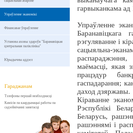
сацыяльнай абароне
гарвыканкама ад 
Упраўленне эканомікі
Упраўленне экан
Фінансавае ўпраўленне
Баранавіцкага 
рэгуляванне і кір
Установа аховы здароўя "Баранавіцкая
цэнтральная паліклініка"
сацыяльна-эка
распараджэння,
Юрыдычны аддзел
маёмасці, якая з
працэдур банкр
гаспадарання; ка
Гараджанам
даход дзяржавы.
Тэлефоны першай неабходнасці
Кіраванне экано
Камісія па каардынацыі работы па
Рэспублікі Бела
садзейнічанні занятасці
Беларусь, рашэн
рашэннямі і рас
камітэтаў, Пала