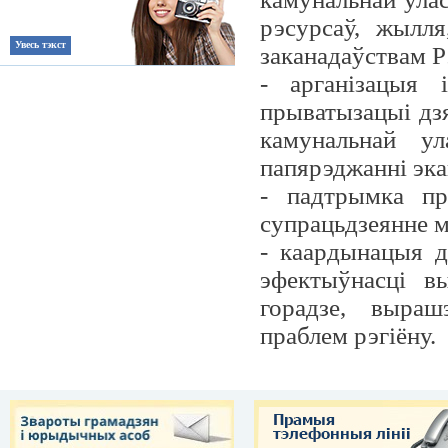
рэсурсаў, жылля
Увесь тэкст
заканадаўствам Р
- арганізацыя 
прыватызацыі дзя
камунальнай ул
папярэджанні эка
- падтрымка пра
супрацьдзеянне м
- каардынацыя д
эфектыўнасці в
горадзе, выраш
праблем рэгіёну.