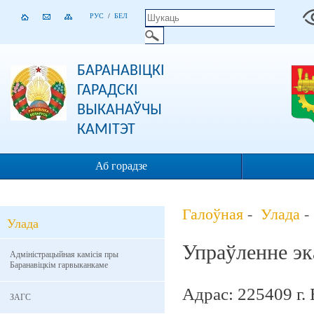
РУС
/
БЕЛ
БАРАНАВІЦКІ
ГАРАДСКІ
ВЫКАНАЎЧЫ
КАМІТЭТ
Аб горадзе
Галоўная
-
Улада
-
Улада
Упраўленне эк
Адміністрацыйная камісія пры
Баранавіцкім гарвыканкаме
Адрас: 225409 г. 
ЗАГС