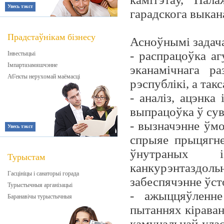
Увесь тэкст
гарадскога выкан
Прадстаўнікам бізнесу
Асноўнымі задача
- распрацоўка аг
Інвестыцыі
Імпартазамяшчэнне
эканамічнага ра
Аб'екты нерухомай маёмасці
рэспублікі, а та
- аналіз, ацэнка
выпрацоўка ў сув
- вызначэнне ўмо
Увесь тэкст
спрыяе прыцягн
ўнутраных 
Турыстам
канкурэнтаздол
Гасцініцы і санаторыі горада
забеспячэнне ўст
Турыстычныя арганізацыі
- ажыццяўленне
Баранавічы турыстычныя
пытаннях кіраван
камунальнай ула