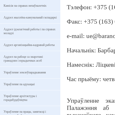
Тэлефон: +375 (1
Камісія па справах непаўналетніх
Аддзел жыллёва-камунальнай гаспадаркі
Факс: +375 (163)
Аддзел ідэалагічнай работы і па справах
моладзі
e-mail: ue@barano
Аддзел арганізацыйна-кадравай работы
Начальнік: Барб
Аддзел па рабоце са зваротамі
грамадзян і юрыдычных асоб
Намеснік: Ліцкев
Упраўленне землеўпарадкавання
Час прыёму: четве
Упраўленне па адукацыі
Упраўленне архітэктуры і
Упраўленне эка
горадабудаўніцтва
Палажэння аб к
Упраўленне па працы, занятасцi i
выканаўчага кам