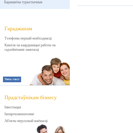
Баранавічы турыстычныя
Гараджанам
Тэлефоны першай неабходнасці
Камісія па каардынацыі работы па
садзейнічанні занятасці
Увесь тэкст
Прадстаўнікам бізнесу
Інвестыцыі
Імпартазамяшчэнне
Аб'екты нерухомай маёмасці