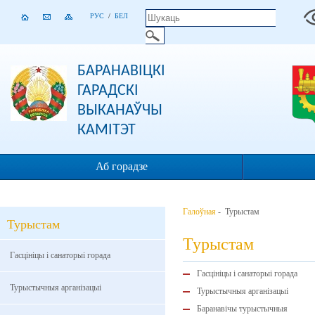
РУС
/
БЕЛ
БАРАНАВІЦКІ
ГАРАДСКІ
ВЫКАНАЎЧЫ
КАМІТЭТ
Аб горадзе
Галоўная
- Турыстам
Турыстам
Турыстам
Гасцініцы і санаторыі горада
Гасцініцы і санаторыі горада
Турыстычныя арганізацыі
Турыстычныя арганізацыі
Баранавічы турыстычныя