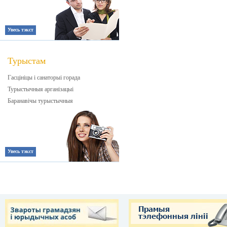
Увесь тэкст
Турыстам
Гасцініцы і санаторыі горада
Турыстычныя арганізацыі
Баранавічы турыстычныя
Увесь тэкст