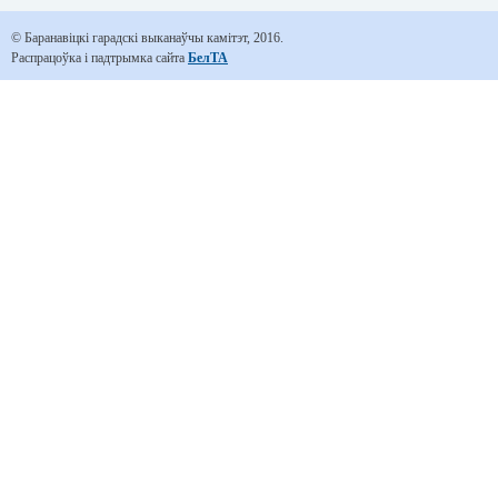
© Баранавіцкі гарадскі выканаўчы камітэт, 2016.
Распрацоўка і падтрымка сайта
БелТА