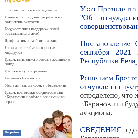
Горожанам
Указ Президента
Телефоны первой необходимости
"Об отчужден
Комиссия по координации работы по
содействию занятости
совершенствован
Государственная поддержка, семей,
воспитывающих детей
Профилактика семейного насилия
Постановление 
Расписание автобусов городских
сентября 2021
маршрутов
Республики Белар
График капитального ремонта жилищного
фонда
Графики текущего ремонта
Решением Брестс
Бассейны г.Барановичи
отчуждении пуст
Места для выгула собак в г.Барановичи
График подготовки юридических лиц
определено, что 
г.Барановичи к работе в осенне-зимний
период
г.Барановичи буд
аукциона.
СВЕДЕНИЯ
о до
Подробнее