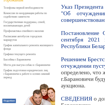
Горожанам
Указ Президента
Телефоны первой необходимости
"Об отчужден
Комиссия по координации работы по
содействию занятости
совершенствован
Государственная поддержка, семей,
воспитывающих детей
Профилактика семейного насилия
Постановление 
Расписание автобусов городских
сентября 2021
маршрутов
Республики Белар
График капитального ремонта жилищного
фонда
Графики текущего ремонта
Решением Брестс
Бассейны г.Барановичи
отчуждении пуст
Места для выгула собак в г.Барановичи
График подготовки юридических лиц
определено, что 
г.Барановичи к работе в осенне-зимний
период
г.Барановичи буд
аукциона.
СВЕДЕНИЯ
о до
Подробнее