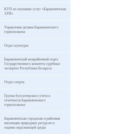
КУП по оказанию услуг «Барановичская
АТИ»
Управление делами Барановичского
горисполкома
Отдел культуры
Барановичский межрайонный отдел
Государственного комитета судебных
экспертиз Республики Беларусь
Отдел спорта
Группа бухгалтерского учета и
отчетности Барановичского
горисполкома
Барановичская городская и районная
инспекция природных ресурсов и
охраны окружающей среды