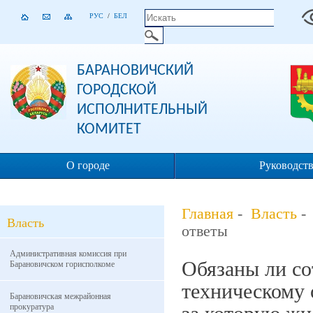
РУС
/
БЕЛ
БАРАНОВИЧСКИЙ
ГОРОДСКОЙ
ИСПОЛНИТЕЛЬНЫЙ
КОМИТЕТ
О городе
Руководст
Главная
-
Власть
Власть
ответы
Административная комиссия при
Обязаны ли со
Барановичском горисполкоме
техническому 
Барановичская межрайонная
прокуратура