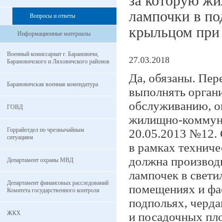
за которую жи
лампочки в по
Вопросы и ответы
крыльцом при 
Информационные материалы
Военный комиссариат г. Барановичи,
27.03.2018
Барановичского и Ляховичского районов
Да, обязаны. Пер
Барановичская военная комендатура
выполнять орган
обслуживанию, о
ГОВД
жилищно-коммуна
Горрайотдел по чрезвычайным
20.05.2013 №12. 
ситуациям
в рамках технич
должна производ
Департамент охраны МВД
лампочек в свет
Департамент финансовых расследований
помещениях и фас
Комитета государственного контроля
подпольях, черда
ЖКХ
и посадочных пл