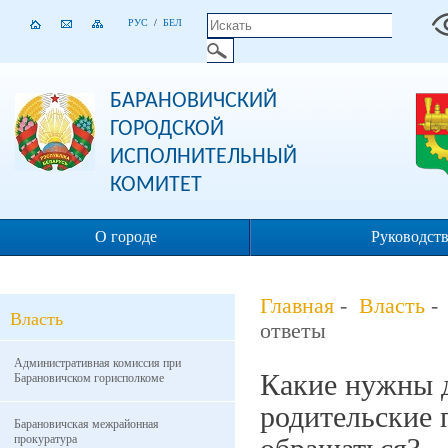
РУС
/
БЕЛ
БАРАНОВИЧСКИЙ
ГОРОДСКОЙ
ИСПОЛНИТЕЛЬНЫЙ
КОМИТЕТ
О городе
Руководст
Главная
-
Власть
Власть
ответы
Административная комиссия при
Какие нужны д
Барановичском горисполкоме
родительские п
Барановичская межрайонная
прокуратура