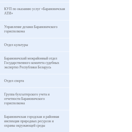
КУП по оказанию услуг «Барановичская
АТИ»
Управление делами Барановичского
горисполкома
Отдел культуры
Барановичский межрайонный отдел
Государственного комитета судебных
экспертиз Республики Беларусь
Отдел спорта
Группа бухгалтерского учета и
отчетности Барановичского
горисполкома
Барановичская городская и районная
инспекция природных ресурсов и
охраны окружающей среды