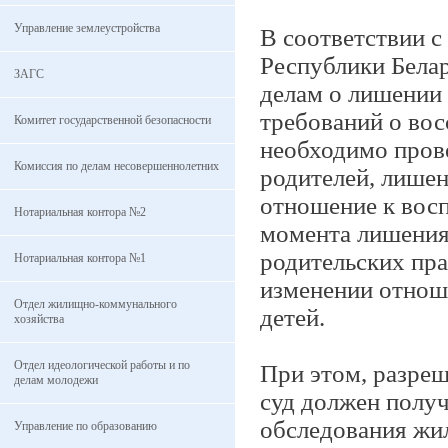
Управление землеустройства
В соответствии с
Республики Белар
ЗАГС
делам о лишении
требований о вос
Комитет государственной безопасности
необходимо прове
Комиссия по делам несовершеннолетних
родителей, лишен
отношение к вос
Нотариальная контора №2
момента лишения 
родительских пра
Нотариальная контора №1
изменении отнош
Отдел жилищно-коммунального
детей.
хозяйства
Отдел идеологической работы и по
При этом, разреш
делам молодежи
суд должен получ
обследования жи
Управление по образованию