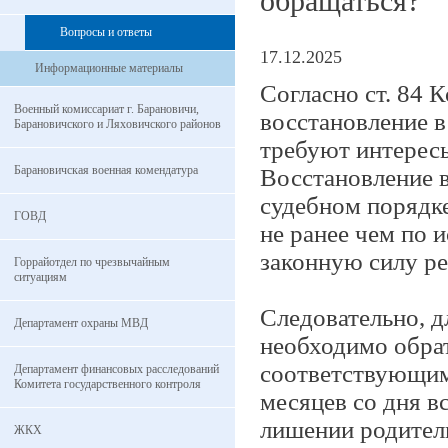
обращаться?
Вопросы и ответы
17.12.2025
Информационные материалы
Согласно ст. 84 
Военный комиссариат г. Барановичи,
восстановление в
Барановичского и Ляховичского районов
требуют интересы
Барановичская военная комендатура
Восстановление в
судебном порядке
ГОВД
не ранее чем по 
законную силу ре
Горрайотдел по чрезвычайным
ситуациям
Следовательно, д
Департамент охраны МВД
необходимо обрат
соответствующим 
Департамент финансовых расследований
Комитета государственного контроля
месяцев со дня в
лишении родител
ЖКХ