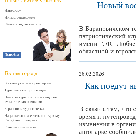
Представителям бизнеса
Новый вое
Инвестору
Импортозамещение
Объекты недвижимости
В Барановичском т
патриотический кл
имени Г. Ф. Любче
областной и городс
Подробнее
Гостям города
26.02.2026
Как поедут а
Гостиницы и санатории города
Туристические организации
Памятка туристам при обращении в
туристические компании
В связи с тем, что 
Барановичи туристические
время и путепровод
Национальное агентство по туризму
Республики Беларусь
изменения в орган
Религиозный туризм
автопарке сообщили,