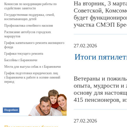
На вторник, 3 март
Комиссия по координации работы по
содействию занятости
Советской, Комсом
Государственная поддержка, семей,
будет функциониров
воспитывающих детей
участка СМЭП Брест
Профилактика семейного насилия
Расписание автобусов городских
маршрутов
График капитального ремонта жилищного
27.02.2026
фонда
Графики текущего ремонта
Итоги пятилет
Бассейны г.Барановичи
Места для выгула собак в г.Барановичи
График подготовки юридических лиц
Ветераны и пожилы
г.Барановичи к работе в осенне-зимний
период
опыта, мудрости и 
основу для настоящ
415 пенсионеров, и
Подробнее
27.02.2026