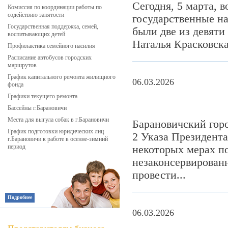
Сегодня, 5 марта, 
Комиссия по координации работы по
содействию занятости
государственные н
Государственная поддержка, семей,
были две из девяти
воспитывающих детей
Наталья Красковска
Профилактика семейного насилия
Расписание автобусов городских
маршрутов
График капитального ремонта жилищного
06.03.2026
фонда
Графики текущего ремонта
Бассейны г.Барановичи
Места для выгула собак в г.Барановичи
Барановичский гор
График подготовки юридических лиц
2 Указа Президента
г.Барановичи к работе в осенне-зимний
период
некоторых мерах п
незаконсервированн
провести...
Подробнее
06.03.2026