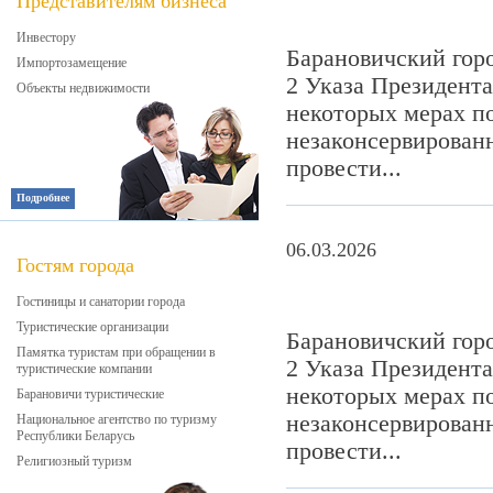
Представителям бизнеса
Инвестору
Барановичский гор
Импортозамещение
2 Указа Президента
Объекты недвижимости
некоторых мерах п
незаконсервированн
провести...
Подробнее
06.03.2026
Гостям города
Гостиницы и санатории города
Туристические организации
Барановичский гор
Памятка туристам при обращении в
2 Указа Президента
туристические компании
некоторых мерах п
Барановичи туристические
незаконсервированн
Национальное агентство по туризму
Республики Беларусь
провести...
Религиозный туризм