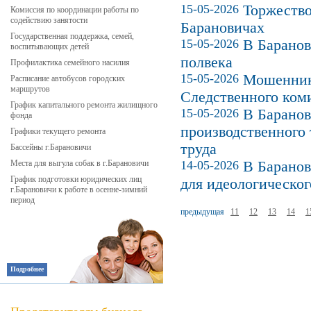
15-05-2026
Торжество
Комиссия по координации работы по
содействию занятости
Барановичах
Государственная поддержка, семей,
15-05-2026
В Баранов
воспитывающих детей
полвека
Профилактика семейного насилия
15-05-2026
Мошенник
Расписание автобусов городских
маршрутов
Следственного ком
График капитального ремонта жилищного
15-05-2026
В Баранов
фонда
производственного 
Графики текущего ремонта
труда
Бассейны г.Барановичи
Места для выгула собак в г.Барановичи
14-05-2026
В Баранов
График подготовки юридических лиц
для идеологическог
г.Барановичи к работе в осенне-зимний
период
предыдущая
11
12
13
14
1
Подробнее