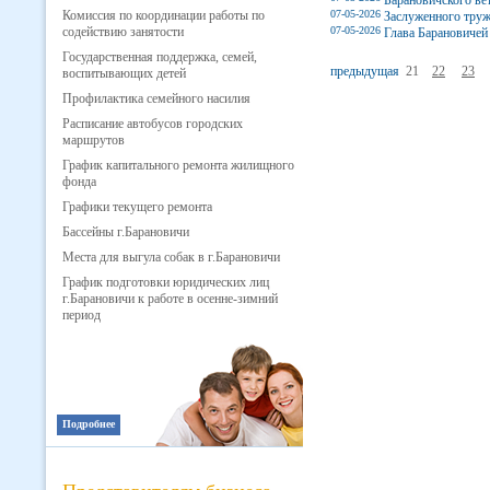
Барановичского вет
Комиссия по координации работы по
07-05-2026
Заслуженного труж
содействию занятости
07-05-2026
Глава Барановичей
Государственная поддержка, семей,
предыдущая
21
22
23
воспитывающих детей
Профилактика семейного насилия
Расписание автобусов городских
маршрутов
График капитального ремонта жилищного
фонда
Графики текущего ремонта
Бассейны г.Барановичи
Места для выгула собак в г.Барановичи
График подготовки юридических лиц
г.Барановичи к работе в осенне-зимний
период
Подробнее