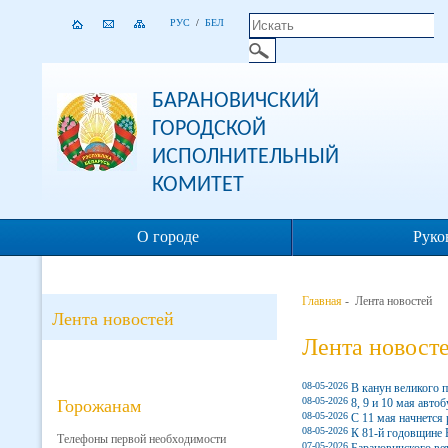
РУС
/
БЕЛ
БАРАНОВИЧСКИЙ
ГОРОДСКОЙ
ИСПОЛНИТЕЛЬНЫЙ
КОМИТЕТ
О городе
Руко
Главная
- Лента новостей
Лента новостей
Лента новост
08-05-2026
В канун великого 
08-05-2026
Горожанам
8, 9 и 10 мая авто
08-05-2026
С 11 мая начнется
08-05-2026
К 81-й годовщине 
Телефоны первой необходимости
07-05-2026