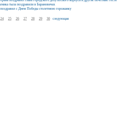
ерана поздравил глава городского депутатского корпуса и другие почетные гости
еника тыла поздравили в Барановичах
 поздравил с Днем Победы столетнюю горожанку
24
25
26
27
28
29
30
следующая