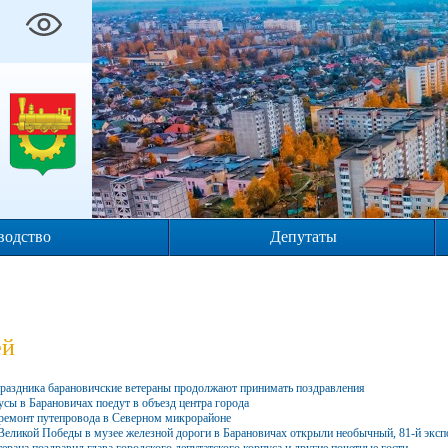
водство
Депутаты
ей
праздника барановичские ветераны продолжают принимать поздравления
бусы в Барановичах поедут в объезд центра города
 ремонт путепровода в Северном микрорайоне
Великой Победы в музее железной дороги в Барановичах открыли необычный, 81-й эксп