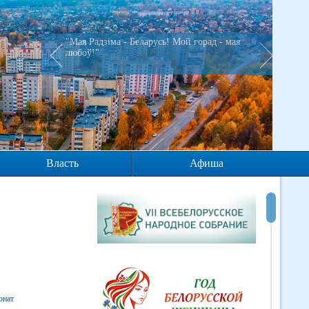
"Мая Радзiма - Беларусь! Мой горад - мая
любоў!"
Власть
Афиша
онат