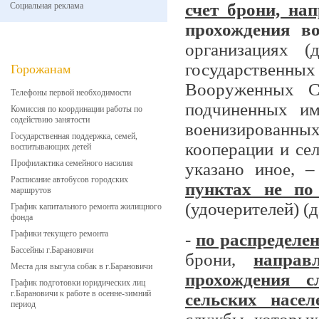
счет брони, на
Социальная реклама
прохождения в
организациях (
государственных
Горожанам
Вооруженных Си
Телефоны первой необходимости
подчиненных им
Комиссия по координации работы по
содействию занятости
военизированных
Государственная поддержка, семей,
кооперации и сел
воспитывающих детей
Профилактика семейного насилия
указано иное, –
Расписание автобусов городских
пунктах не по
маршрутов
(удочерителей) (
График капитального ремонта жилищного
фонда
Графики текущего ремонта
-
по распределе
Бассейны г.Барановичи
брони,
направ
Места для выгула собак в г.Барановичи
прохождения с
График подготовки юридических лиц
г.Барановичи к работе в осенне-зимний
сельских насе
период