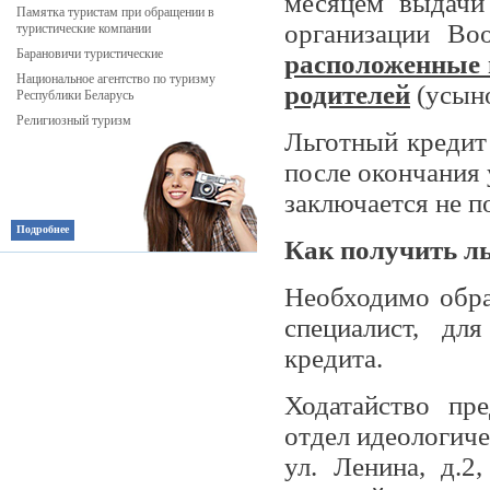
месяцем выдачи 
Памятка туристам при обращении в
организации Во
туристические компании
Барановичи туристические
расположенные 
Национальное агентство по туризму
родителей
(усын
Республики Беларусь
Религиозный туризм
Льготный кредит 
после окончания 
заключается не по
Подробнее
Как получить л
Необходимо обра
специалист, дл
кредита.
Ходатайство пр
отдел идеологиче
ул. Ленина, д.2