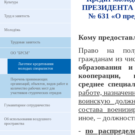
Культура
ПРЕЗИДЕНТА Р
№ 631 «О пре
Труд и занятость
Молодёжь
Кому предостав
Трудовая занятость
Право на полу
ОО "БРСМ"
гражданам из чи
Льготное кредитования
образования и
молодых специалистов
кооперации, п
Перечень принимающих
среднее специа
организаций, объектов, видов работ и
количество рабочих мест для
работе, назначе
участников студенческих отрядов
воинскую должн
Гуманитарное сотрудничество
состава военизи
иное, – должност
Об использовании воздушного
пространства
-
по распредел