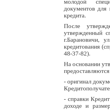
молодой специ
документов для 
кредита.
После утвержд
утвержденный с
г.Барановичи, у
кредитования (сп
48-37-82).
На основании утв
предоставляются
- оригинал докум
Кредитополучател
- справки Креди
доходе и разме