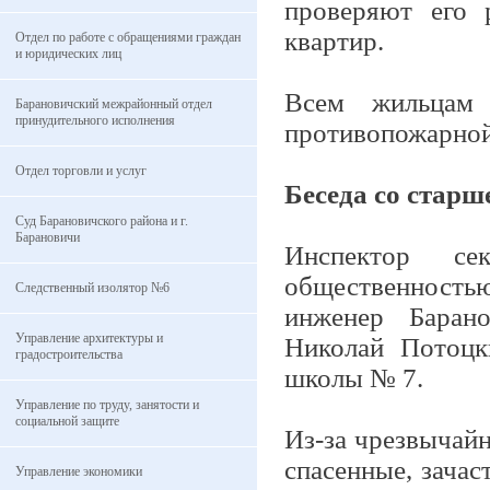
проверяют его 
квартир.
Отдел по работе с обращениями граждан
и юридических лиц
Всем жильцам р
Барановичский межрайонный отдел
принудительного исполнения
противопожарной
Отдел торговли и услуг
Беседа со стар
Суд Барановичского района и г.
Барановичи
Инспектор се
общественность
Следственный изолятор №6
инженер Барано
Управление архитектуры и
Николай Потоцк
градостроительства
школы № 7.
Управление по труду, занятости и
социальной защите
Из-за чрезвычай
спасенные, зача
Управление экономики