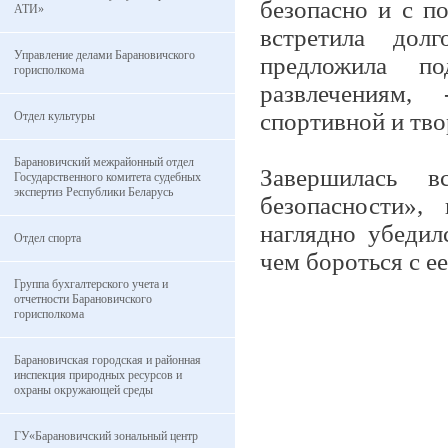
безопасно и с п
АТИ»
встретила дол
Управление делами Барановичского
предложила по
горисполкома
развлечениям,
спортивной и тво
Отдел культуры
Барановичский межрайонный отдел
Завершилась в
Государственного комитета судебных
экспертиз Республики Беларусь
безопасности»,
наглядно убедил
Отдел спорта
чем бороться с е
Группа бухгалтерского учета и
отчетности Барановичского
горисполкома
Барановичская городская и районная
инспекция природных ресурсов и
охраны окружающей среды
ГУ«Барановичский зональный центр