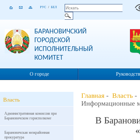
РУС
/
БЕЛ
БАРАНОВИЧСКИЙ
ГОРОДСКОЙ
ИСПОЛНИТЕЛЬНЫЙ
КОМИТЕТ
О городе
Руководст
Главная
-
Власть
Власть
Информационные м
Административная комиссия при
В Баранови
Барановичском горисполкоме
«
Барановичская межрайонная
прокуратура