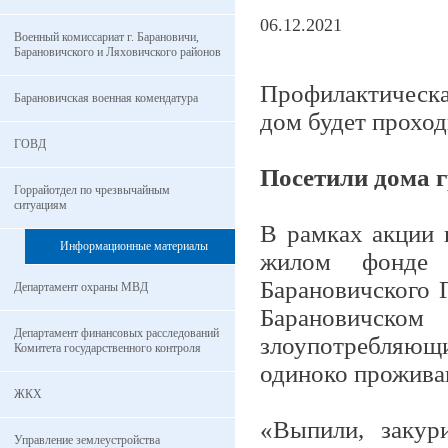
06.12.2021
Военный комиссариат г. Барановичи,
Барановичского и Ляховичского районов
Профилактическа
Барановичская военная комендатура
дом будет проход
ГОВД
Посетили дома г
Горрайотдел по чрезвычайным
ситуациям
В рамках акции 
Информационные материалы
жилом фонде 
Барановичского 
Департамент охраны МВД
Барановичск
Департамент финансовых расследований
злоупотребляющ
Комитета государственного контроля
одиноко прожива
ЖКХ
«Выпили, закури
Управление землеустройства