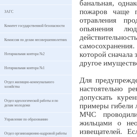
банальная, одна
пожаров чаще п
ЗАГС
отравления про
Комитет государственной безопасности
опьянения лю
действительно
Комиссия по делам несовершеннолетних
самосохранения.
которой сначала 
Нотариальная контора №2
другое имуществ
Нотариальная контора №1
Для предупрежде
Отдел жилищно-коммунального
хозяйства
настоятельно р
допускать куре
Отдел идеологической работы и по
примеры гибели 
делам молодежи
МЧС проводили
Управление по образованию
жильцами о нео
извещателей. Е
Отдел организационно-кадровой работы