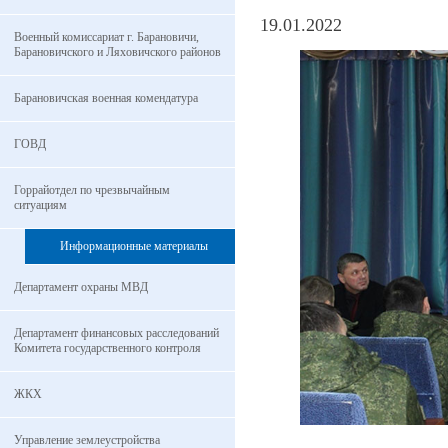
19.01.2022
Военный комиссариат г. Барановичи,
Барановичского и Ляховичского районов
Барановичская военная комендатура
ГОВД
Горрайотдел по чрезвычайным
ситуациям
Информационные материалы
Департамент охраны МВД
Департамент финансовых расследований
Комитета государственного контроля
ЖКХ
Управление землеустройства