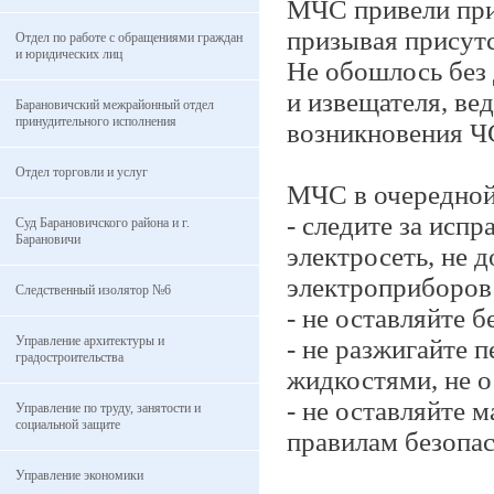
МЧС привели при
призывая присут
Отдел по работе с обращениями граждан
и юридических лиц
Не обошлось без
и извещателя, ве
Барановичский межрайонный отдел
принудительного исполнения
возникновения Ч
Отдел торговли и услуг
МЧС в очередной
- следите за исп
Суд Барановичского района и г.
Барановичи
электросеть, не 
электроприборов
Следственный изолятор №6
- не оставляйте 
Управление архитектуры и
- не разжигайте
градостроительства
жидкостями, не о
- не оставляйте 
Управление по труду, занятости и
социальной защите
правилам безопас
Управление экономики