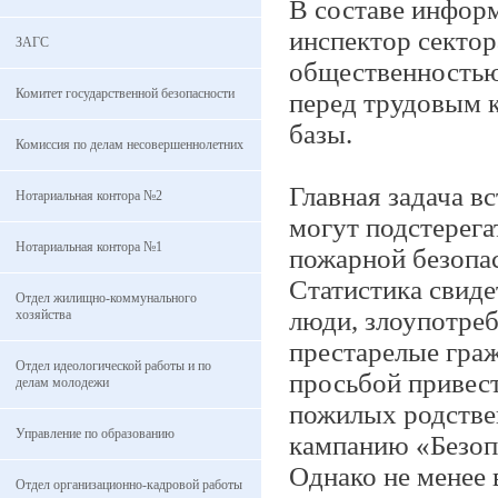
В составе инфор
инспектор сектор
ЗАГС
общественностью
Комитет государственной безопасности
перед трудовым 
базы.
Комиссия по делам несовершеннолетних
Главная задача в
Нотариальная контора №2
могут подстерега
Нотариальная контора №1
пожарной безопа
Статистика свиде
Отдел жилищно-коммунального
люди, злоупотре
хозяйства
престарелые граж
Отдел идеологической работы и по
просьбой привест
делам молодежи
пожилых родстве
Управление по образованию
кампанию «Безопа
Однако не менее 
Отдел организационно-кадровой работы