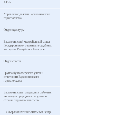
АТИ»
Управление делами Барановичского
горисполкома
Отдел культуры
Барановичский межрайонный отдел
Государственного комитета судебных
экспертиз Республики Беларусь
Отдел спорта
Группа бухгалтерского учета и
отчетности Барановичского
горисполкома
Барановичская городская и районная
инспекция природных ресурсов и
охраны окружающей среды
ГУ«Барановичский зональный центр