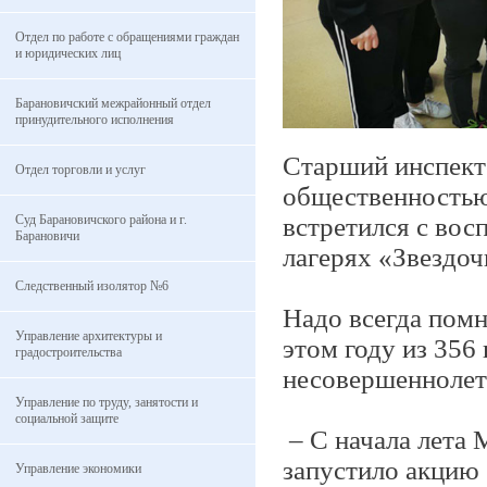
Отдел по работе с обращениями граждан
и юридических лиц
Барановичский межрайонный отдел
принудительного исполнения
Старший инспекто
Отдел торговли и услуг
общественностью
Суд Барановичского района и г.
встретился с вос
Барановичи
лагерях «Звездоч
Следственный изолятор №6
Надо всегда помни
Управление архитектуры и
этом году из 356
градостроительства
несовершеннолет
Управление по труду, занятости и
социальной защите
– С начала лета
запустило акцию
Управление экономики