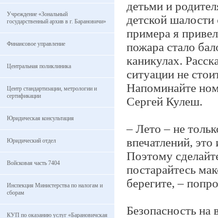
детьми и родител
Учреждение «Зональный
детской шалости 
государственный архив в г. Барановичи»
примера я привел
Финансовое управление
пожара стало бал
каникулах. Расск
Центральная поликлиника
ситуации не стои
Напоминайте номе
Центр стандартизации, метрологии и
сертификации
Сергей Кулеш.
Юридическая консультация
– Лето – не толь
впечатлений, это
Юридический отдел
Поэтому сделайте
Войсковая часть 7404
постарайтесь мак
берегите, – поп
Инспекция Министерства по налогам и
сборам
Безопасность на 
КУП по оказанию услуг «Барановичская