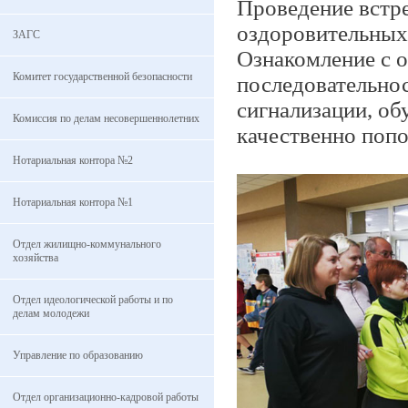
Проведение встре
оздоровительных 
ЗАГС
Ознакомление с 
Комитет государственной безопасности
последовательнос
сигнализации, о
Комиссия по делам несовершеннолетних
качественно поп
Нотариальная контора №2
Нотариальная контора №1
Отдел жилищно-коммунального
хозяйства
Отдел идеологической работы и по
делам молодежи
Управление по образованию
Отдел организационно-кадровой работы