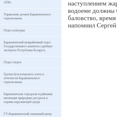
наступлением жар
АТИ»
водоеме должны б
Управление делами Барановичского
баловство, время
горисполкома
напомнил Серге
Отдел культуры
Барановичский межрайонный отдел
Государственного комитета судебных
экспертиз Республики Беларусь
Отдел спорта
Группа бухгалтерского учета и
отчетности Барановичского
горисполкома
Барановичская городская и районная
инспекция природных ресурсов и
охраны окружающей среды
ГУ«Барановичский зональный центр