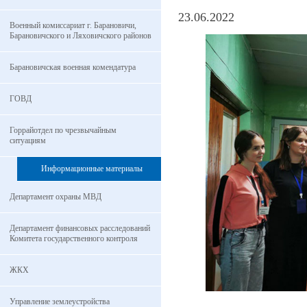
23.06.2022
Военный комиссариат г. Барановичи,
Барановичского и Ляховичского районов
Барановичская военная комендатура
ГОВД
Горрайотдел по чрезвычайным
ситуациям
Информационные материалы
Департамент охраны МВД
Департамент финансовых расследований
Комитета государственного контроля
ЖКХ
Управление землеустройства