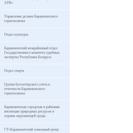
АТИ»
Управление делами Барановичского
горисполкома
Отдел культуры
Барановичский межрайонный отдел
Государственного комитета судебных
экспертиз Республики Беларусь
Отдел спорта
Группа бухгалтерского учета и
отчетности Барановичского
горисполкома
Барановичская городская и районная
инспекция природных ресурсов и
охраны окружающей среды
ГУ«Барановичский зональный центр