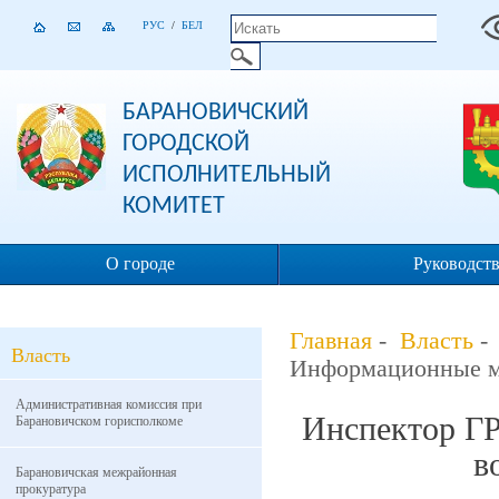
РУС
/
БЕЛ
БАРАНОВИЧСКИЙ
ГОРОДСКОЙ
ИСПОЛНИТЕЛЬНЫЙ
КОМИТЕТ
О городе
Руководст
Главная
-
Власть
Власть
Информационные м
Административная комиссия при
Инспектор Г
Барановичском горисполкоме
в
Барановичская межрайонная
прокуратура