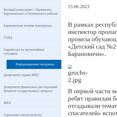
23.06.2023
Военный комиссариат г. Барановичи,
Барановичского и Ляховичского районов
В рамках республ
Барановичская военная комендатура
инспектор пропа
провела обучающ
ГОВД
«Детский сад №2 
Горрайотдел по чрезвычайным
Барановичи».
ситуациям
Информационные материалы
Департамент охраны МВД
Департамент финансовых расследований
В первой части м
Комитета государственного контроля
ребят правилам б
ЖКХ
отгадывали темат
спасателей» всп
Управление землеустройства