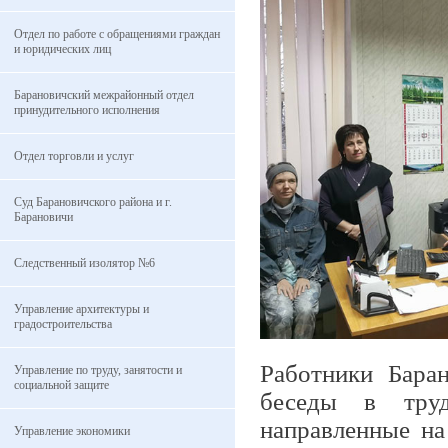
Отдел по работе с обращениями граждан
и юридических лиц
Барановичский межрайонный отдел
принудительного исполнения
Отдел торговли и услуг
Суд Барановичского района и г.
Барановичи
Следственный изолятор №6
Управление архитектуры и
градостроительства
Работники Бара
Управление по труду, занятости и
социальной защите
беседы в труд
направленные на
Управление экономики