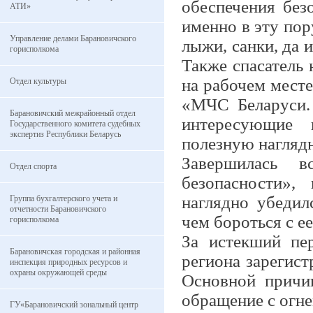
обеспечения без
АТИ»
именно в эту пор
Управление делами Барановичского
лыжи, санки, да 
горисполкома
Также спасатель
на рабочем месте
Отдел культуры
«МЧС Беларуси.
Барановичский межрайонный отдел
интересующие 
Государственного комитета судебных
экспертиз Республики Беларусь
полезную нагляд
Завершилась в
Отдел спорта
безопасности»,
наглядно убедил
Группа бухгалтерского учета и
отчетности Барановичского
чем бороться с е
горисполкома
За истекший пе
Барановичская городская и районная
региона зарегист
инспекция природных ресурсов и
охраны окружающей среды
Основной причи
обращение с огне
ГУ«Барановичский зональный центр