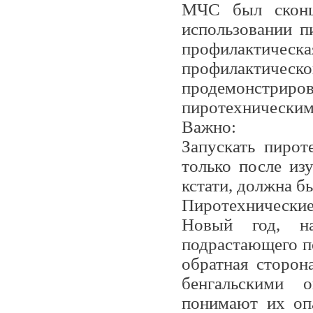
МЧС был сконце
использовании п
профилактическ
профилактическ
продемонстриро
пиротехническим
Важно:
Запускать пирот
только после из
кстати, должна б
Пиротехнические
Новый год, на
подрастающего по
обратная сторон
бенгальскими 
понимают их оп