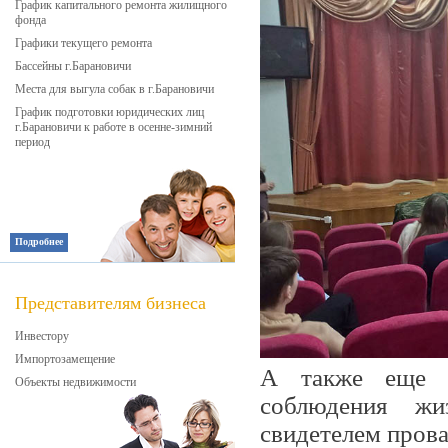
График капитального ремонта жилищного
фонда
Графики текущего ремонта
Бассейны г.Барановичи
Места для выгула собак в г.Барановичи
График подготовки юридических лиц
г.Барановичи к работе в осенне-зимний
период
Подробнее
Представителям бизнеса
Инвестору
Импортозамещение
А также еще р
Объекты недвижимости
соблюдения жи
свидетелем прова