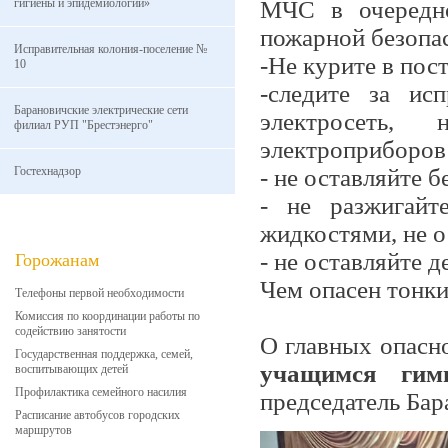
гигиены и эпидемиологии»
МЧС в очередно
пожарной безопа
Исправительная колония-поселение №
-Не курите в пос
10
-следите за ис
Барановичские электрические сети
электросеть,
филиал РУП "Брестэнерго"
электроприборов
Гостехнадзор
- не оставляйте 
- не разжигайт
жидкостями, не о
- не оставляйте д
Горожанам
Чем опасен тонки
Телефоны первой необходимости
Комиссия по координации работы по
содействию занятости
О главных опасно
Государственная поддержка, семей,
учащимся ги
воспитывающих детей
Профилактика семейного насилия
председатель Ба
Расписание автобусов городских
маршрутов