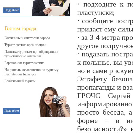
· подходите к п
Подробнее
пластунски;
· сообщите пост
придаст ему силы
Гостям города
· за 3-4 метра п
Гостиницы и санатории города
другое подручное
Туристические организации
Памятка туристам при обращении в
· подавать постр
туристические компании
к полынье, вы ув
Барановичи туристические
но и сами рискуе
Национальное агентство по туризму
Республики Беларусь
Эстафету безопа
Религиозный туризм
пропаганды и вз
ГРОЧС Сергей
информированно
просто беседа, 
Подробнее
форме – в инт
безопасности?» 