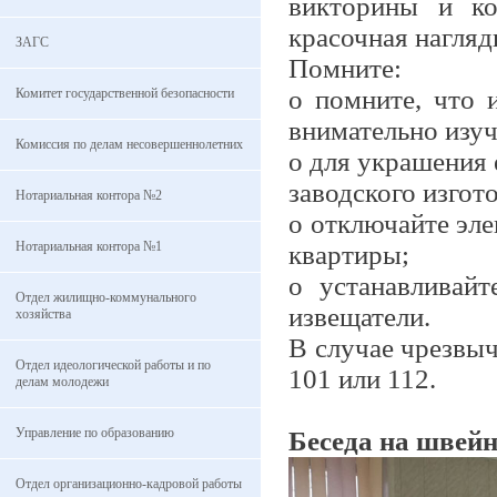
викторины и ко
красочная нагляд
ЗАГС
Помните:
o помните, что 
Комитет государственной безопасности
внимательно изуч
Комиссия по делам несовершеннолетних
o для украшения 
заводского изгот
Нотариальная контора №2
o отключайте эле
Нотариальная контора №1
квартиры;
o устанавливай
Отдел жилищно-коммунального
извещатели.
хозяйства
В случае чрезвы
Отдел идеологической работы и по
101 или 112.
делам молодежи
Управление по образованию
Беседа на швей
Отдел организационно-кадровой работы