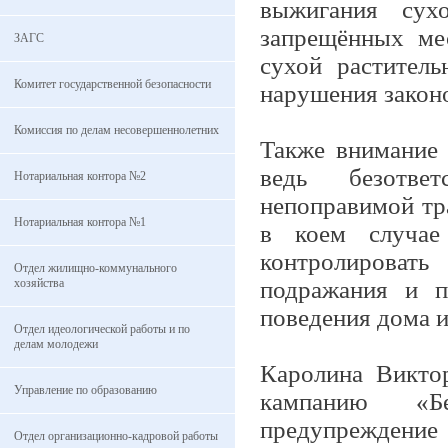
выжигания сух
запрещённых ме
ЗАГС
сухой раститель
Комитет государственной безопасности
нарушения законо
Комиссия по делам несовершеннолетних
Также внимание 
ведь безответ
Нотариальная контора №2
непоправимой тр
Нотариальная контора №1
в коем случае
контролироват
Отдел жилищно-коммунального
хозяйства
подражания и п
поведения дома и
Отдел идеологической работы и по
делам молодежи
Каролина Викто
Управление по образованию
кампанию «Бе
предупреждени
Отдел организационно-кадровой работы