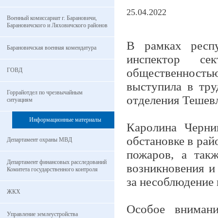
25.04.2022
Военный комиссариат г. Барановичи,
Барановичского и Ляховичского районов
В рамках респу
Барановичская военная комендатура
инспектор се
общественност
ГОВД
выступила в тру
Горрайотдел по чрезвычайным
отделения Тешев
ситуациям
Информационные материалы
Каролина Черни
обстановке в рай
Департамент охраны МВД
пожаров, а так
Департамент финансовых расследований
возникновения и
Комитета государственного контроля
за несоблюдение 
ЖКХ
Особое внимани
Управление землеустройства