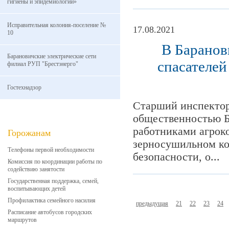
гигиены и эпидемиологии»
Исправительная колония-поселение №
17.08.2021
10
В Баранов
Барановичские электрические сети
спасателей
филиал РУП "Брестэнерго"
Гостехнадзор
Старший инспектор
общественностью Б
работниками агрок
Горожанам
зерносушильном ко
Телефоны первой необходимости
безопасности, о...
Комиссия по координации работы по
содействию занятости
Государственная поддержка, семей,
воспитывающих детей
Профилактика семейного насилия
предыдущая
21
22
23
24
Расписание автобусов городских
маршрутов