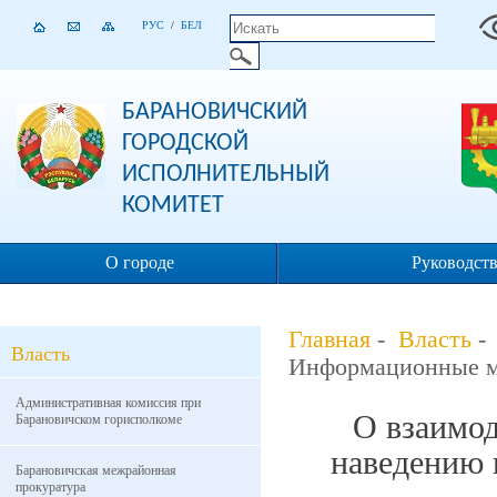
РУС
/
БЕЛ
БАРАНОВИЧСКИЙ
ГОРОДСКОЙ
ИСПОЛНИТЕЛЬНЫЙ
КОМИТЕТ
О городе
Руководст
Главная
-
Власть
Власть
Информационные м
Административная комиссия при
О взаимод
Барановичском горисполкоме
наведению 
Барановичская межрайонная
прокуратура