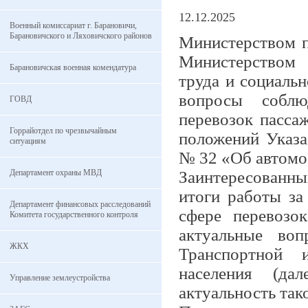
12.12.2025
Военный комиссариат г. Барановичи,
Барановичского и Ляховичского районов
Министерством п
Министерством 
Барановичская военная комендатура
труда и социаль
вопросы соблю
ГОВД
перевозок пасса
Горрайотдел по чрезвычайным
положений Указа
ситуациям
№ 32 «Об автомо
Департамент охраны МВД
Заинтересованн
итоги работы за
Департамент финансовых расследований
сфере перевозо
Комитета государственного контроля
актуальные во
ЖКХ
Транспортной 
населения (да
Управление землеустройства
актуальность так