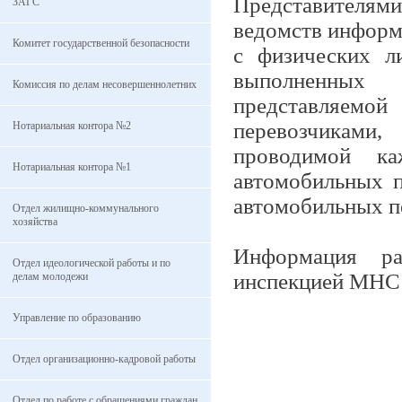
Представителям
ЗАГС
ведомств информ
Комитет государственной безопасности
с физических л
выполненных 
Комиссия по делам несовершеннолетних
представляемо
перевозчиками
Нотариальная контора №2
проводимой к
Нотариальная контора №1
автомобильных п
автомобильных п
Отдел жилищно-коммунального
хозяйства
Информация р
Отдел идеологической работы и по
инспекцией МНС 
делам молодежи
Управление по образованию
Отдел организационно-кадровой работы
Отдел по работе с обращениями граждан