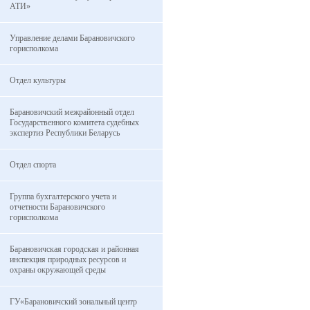
АТИ»
Управление делами Барановичского
горисполкома
Отдел культуры
Барановичский межрайонный отдел
Государственного комитета судебных
экспертиз Республики Беларусь
Отдел спорта
Группа бухгалтерского учета и
отчетности Барановичского
горисполкома
Барановичская городская и районная
инспекция природных ресурсов и
охраны окружающей среды
ГУ«Барановичский зональный центр