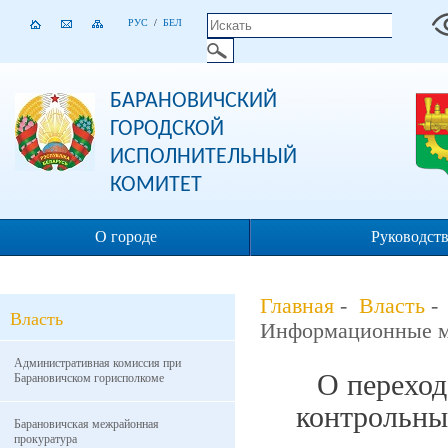
РУС
/
БЕЛ
БАРАНОВИЧСКИЙ
ГОРОДСКОЙ
ИСПОЛНИТЕЛЬНЫЙ
КОМИТЕТ
О городе
Руководст
Главная
-
Власть
Власть
Информационные м
Административная комиссия при
О перехо
Барановичском горисполкоме
контрольны
Барановичская межрайонная
прокуратура