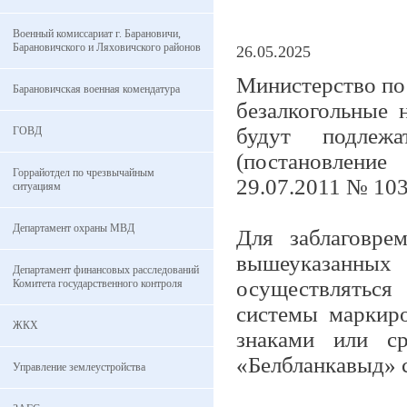
Военный комиссариат г. Барановичи,
Барановичского и Ляховичского районов
26.05.2025
Министерство по 
Барановичская военная комендатура
безалкогольные 
будут подлежа
ГОВД
(постановление
Горрайотдел по чрезвычайным
29.07.2011 № 103
ситуациям
Департамент охраны МВД
Для заблаговре
вышеуказанных
Департамент финансовых расследований
осуществляться
Комитета государственного контроля
системы маркир
ЖКХ
знаками или ср
«Белбланкавыд» с
Управление землеустройства