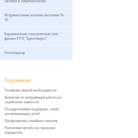
гигиены и эпидемиологии»
Исправительная колония-поселение №
10
Барановичские электрические сети
филиал РУП "Брестэнерго"
Гостехнадзор
Горожанам
Телефоны первой необходимости
Комиссия по координации работы по
содействию занятости
Государственная поддержка, семей,
воспитывающих детей
Профилактика семейного насилия
Расписание автобусов городских
маршрутов