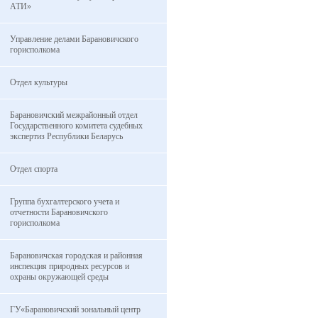
АТИ»
Управление делами Барановичского
горисполкома
Отдел культуры
Барановичский межрайонный отдел
Государственного комитета судебных
экспертиз Республики Беларусь
Отдел спорта
Группа бухгалтерского учета и
отчетности Барановичского
горисполкома
Барановичская городская и районная
инспекция природных ресурсов и
охраны окружающей среды
ГУ«Барановичский зональный центр