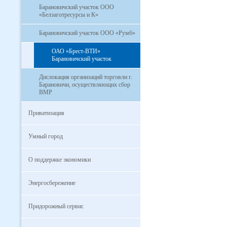
Барановичский участок ООО
«Белзаготресурсы и К»
Барановичский участок ООО «Румб»
ОАО «Брест-ВТИ»
Барановичский участок
Дислокация организаций торговли г.
Барановичи, осуществляющих сбор
ВМР
Приватизация
Умный город
О поддержке экономики
Энергосбережение
Придорожный сервис