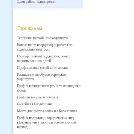
Один район - один проект
Горожанам
Телефоны первой необходимости
Комиссия по координации работы по
содействию занятости
Государственная поддержка, семей,
воспитывающих детей
Профилактика семейного насилия
Расписание автобусов городских
маршрутов
График капитального ремонта жилищного
фонда
Графики текущего ремонта
Бассейны г.Барановичи
Места для выгула собак в г.Барановичи
График подготовки юридических лиц
г.Барановичи к работе в осенне-зимний
период