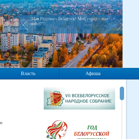
"Мая Радзiма - Беларусь! Мой горад - мая
любоў!"
Власть
Афиша
ки