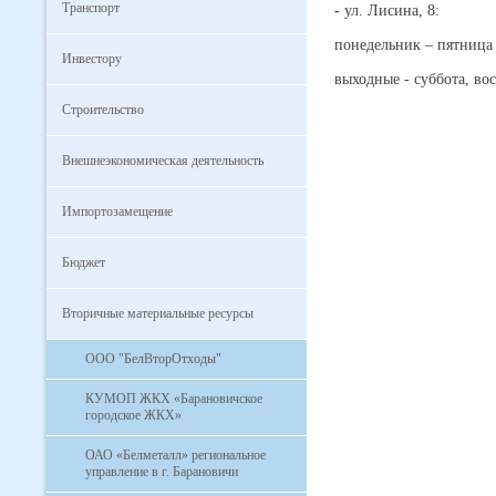
Транспорт
-
ул. Лисина, 8:
понедельник – пятница с
Инвестору
выходные - суббота, вос
Строительство
Внешнеэкономическая деятельность
Импортозамещение
Бюджет
Вторичные материальные ресурсы
ООО "БелВторОтходы"
КУМОП ЖКХ «Барановичское
городское ЖКХ»
ОАО «Белметалл» региональное
управление в г. Барановичи