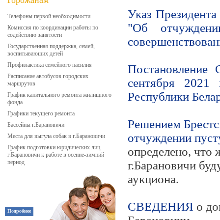
Горожанам
Указ Президента
Телефоны первой необходимости
"Об отчужден
Комиссия по координации работы по
содействию занятости
совершенствован
Государственная поддержка, семей,
воспитывающих детей
Профилактика семейного насилия
Постановление 
Расписание автобусов городских
сентября 2021
маршрутов
Республики Белар
График капитального ремонта жилищного
фонда
Графики текущего ремонта
Решением Брестс
Бассейны г.Барановичи
отчуждении пуст
Места для выгула собак в г.Барановичи
График подготовки юридических лиц
определено, что 
г.Барановичи к работе в осенне-зимний
период
г.Барановичи буд
аукциона.
СВЕДЕНИЯ
о до
Подробнее