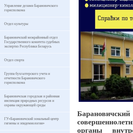
Управление делами Барановичского
горисполкома
Отдел культуры
Барановичский межрайонный отдел
Государственного комитета судебных
экспертиз Республики Беларусь
Отдел спорта
Группа бухгалтерского учета и
отчетности Барановичского
горисполкома
Барановичская городская и районная
инспекция природных ресурсов и
охраны окружающей среды
Барановичский
ГУ«Барановичский зональный центр
совершеннолетн
гигиены и эпидемиологии»
органы внутр