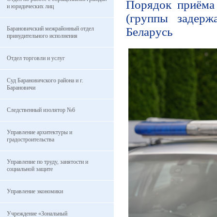
Порядок приёма
и юридических лиц
(группы задерж
Барановичский межрайонный отдел
Беларусь
принудительного исполнения
Отдел торговли и услуг
Суд Барановичского района и г.
Барановичи
Следственный изолятор №6
Управление архитектуры и
градостроительства
Управление по труду, занятости и
социальной защите
Управление экономики
Учреждение «Зональный