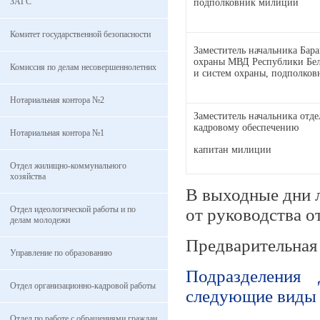
ЗАГС
подполковник милиции
Комитет государственной безопасности
Заместитель начальника Бара
охраны МВД Республики Бела
Комиссия по делам несовершеннолетних
и систем охраны, подполко
Нотариальная контора №2
Заместитель начальника отде
кадровому обеспечению
Нотариальная контора №1
капитан милиции
Отдел жилищно-коммунального
хозяйства
В выходные дни 
Отдел идеологической работы и по
от руководства о
делам молодежи
Предварительная 
Управление по образованию
Подразделения 
Отдел организационно-кадровой работы
следующие виды 
Отдел по работе с обращениями граждан