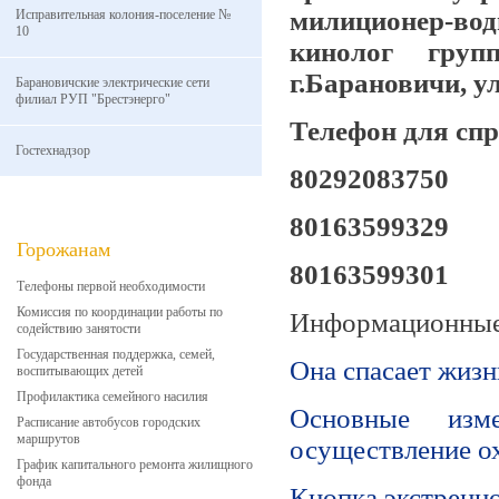
милиционер-во
Исправительная колония-поселение №
10
кинолог груп
г.Барановичи, у
Барановичские электрические сети
филиал РУП "Брестэнерго"
Телефон для спр
Гостехнадзор
80292083750
80163599329
Горожанам
80163599301
Телефоны первой необходимости
Комиссия по координации работы по
Информационные
содействию занятости
Государственная поддержка, семей,
Она спасает жизн
воспитывающих детей
Профилактика семейного насилия
Основные изме
Расписание автобусов городских
маршрутов
осуществление о
График капитального ремонта жилищного
фонда
Кнопка экстренн