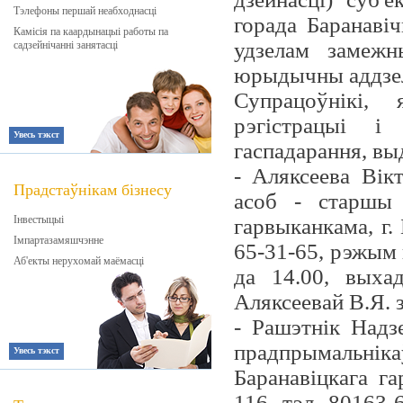
Тэлефоны першай неабходнасці
горада Баранаві
Камісія па каардынацыі работы па
удзелам замежн
садзейнічанні занятасці
юрыдычны аддзел
Супрацоўнікі,
рэгістрацыі і 
Увесь тэкст
гаспадарання, вы
- Аляксеева Ві
Прадстаўнікам бізнесу
асоб - старшы 
Інвестыцыі
гарвыканкама, г. 
Імпартазамяшчэнне
65-31-65, рэжым 
Аб'екты нерухомай маёмасці
да 14.00, выха
Аляксеевай В.Я. 
- Рашэтнік Надз
прадпрымальнік
Увесь тэкст
Баранавіцкага га
116, тэл. 80163-