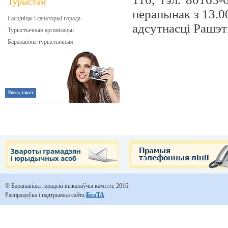
Турыстам
перапынак з 13.0
Гасцініцы і санаторыі горада
адсутнасці Рашэт
Турыстычныя арганізацыі
Баранавічы турыстычныя
Увесь тэкст
© Баранавіцкі гарадскі выканаўчы камітэт, 2016.
Распрацоўка і падтрымка сайта
БелТА