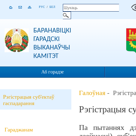
РУС
/
БЕЛ
БАРАНАВІЦКІ
ГАРАДСКІ
ВЫКАНАЎЧЫ
КАМІТЭТ
Аб горадзе
Галоўная
- Рэгістр
Рэгістрацыя суб'ектаў
гаспадарання
Рэгістрацыя с
Па пытаннях дз
Гараджанам
дзейнасці) суб'