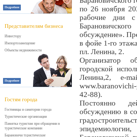
Барановичского г
по 26 ноября 20
Подробнее
рабочие дни с
Барановичског
Представителям бизнеса
обсуждение». Пре
Инвестору
в фойе 1-го этаж
Импортозамещение
пл. Ленина, 2.
Объекты недвижимости
Организатор о
городской испол
Ленина,2, e-mai
Подробнее
www.baranovichi-
42-88).
Гостям города
Постоянно де
Гостиницы и санатории города
обсуждению в со
Туристические организации
градостроительст
Памятка туристам при обращении в
эпидемиологии,
туристические компании
Барановичи туристические