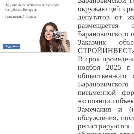
Барановичской 
Национальное агентство по туризму
окружающей сред
Республики Беларусь
депутатов от из
Религиозный туризм
размещается 
Барановичского г
Заказчик об
Подробнее
СТРОЙИНВЕСТ», 
В срок проведен
ноября 2025 г.
общественного 
Барановичского 
письменной фо
экспозиции объе
Замечания и (и
обсуждения, пос
регистрируются