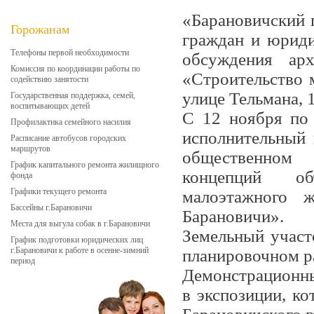
«Барановичский 
Горожанам
граждан и юриди
Телефоны первой необходимости
обсуждения арх
Комиссия по координации работы по
«Строительство 
содействию занятости
улице Тельмана, 1
Государственная поддержка, семей,
воспитывающих детей
С 12 ноября по 
Профилактика семейного насилия
исполнительный 
Расписание автобусов городских
маршрутов
общественном 
График капитального ремонта жилищного
концепций объ
фонда
Графики текущего ремонта
малоэтажного 
Бассейны г.Барановичи
Барановичи».
Места для выгула собак в г.Барановичи
Земельный участ
График подготовки юридических лиц
г.Барановичи к работе в осенне-зимний
планировочном ра
период
Демонстрационны
в экспозиции, ко