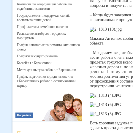
«Лагуна». Работники ч
Комиссия по координации работы по
вопросы и получить на
содействию занятости
– Когда будет завершен 
Государственная поддержка, семей,
горисполкома с прису
воспитывающих детей
Профилактика семейного насилия
Расписание автобусов городских
маршрутов
Максим Антонюк сообщил
объекта.
График капитального ремонта жилищного
фонда
– Мы делаем все, чтобы
Графики текущего ремонта
вести работы очень тяж
пролетах трудятся всег
Бассейны г.Барановичи
железная дорога и по н
Места для выгула собак в г.Барановичи
ремонта. Потому что м
мостостроители могут ра
График подготовки юридических лиц
г.Барановичи к работе в осенне-зимний
от прохождения составо
период
переустроили контактны
Подробнее
Есть хорошая задумка п
сделать проезд для авто