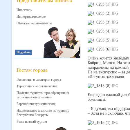
Представителям бизнеса
Инвестору
Импортозамещение
Объекты недвижимости
Подробнее
Очень хочется молодым 
Кобрин, Минск. На этот
направлены на важный 
Гостям города
Не на экскурсию – за д
«Лагуны» захлопали.
Гостиницы и санатории города
Туристические организации
Памятка туристам при обращении в
Еще один важный для ба
туристические компании
больницы.
Барановичи туристические
– Я думаю, вы поддержи
Национальное агентство по туризму
– Хотя не исключаю, что
Республики Беларусь
Религиозный туризм