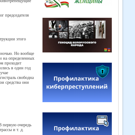
у животрепещущие
лог председателя
струкции этого
и ночью. Но вообще
ли на определенных
дом проходит
ились в один год
лучае
агистраль свободна
ои средства они
В первую очередь
рассы и т. д.