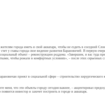
жителям города иметь и свой аквапарк, чтобы не ездить в соседний Сл
 счет у главы города свое видение развития Барановичей. В первую очере
социальный объект – реконструкцию роддома. «Завершим, и вас туда при
етками, чтобы рожали в комфортных условиях», – после этих серьезных с
рановичан проект в социальной сфере – строительство хирургического 
те меня, что эти объекты городу сегодня важнее, – акцентировал предсе
 появится инвестор и захочет построить в городе и аквапарк.