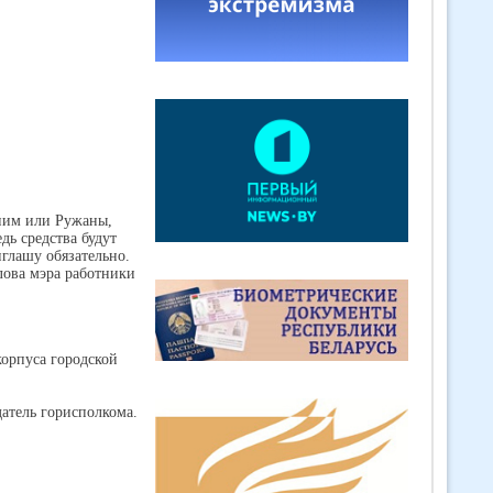
оним или Ружаны,
дь средства будут
глашу обязательно.
лова мэра работники
корпуса городской
датель горисполкома.