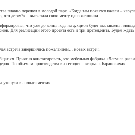
стве плавно перешел в молодой парк. «Когда там появятся качели – карус
то, что детям?» – высказала свою мечту одна женщина.
ормировал, что уже до конца года на аукцион будет выставлена площад
онов. Для реализации этого проекта есть и три претендента. Будем ждат
плая встреча завершились пожеланием… новых встреч.
бщаться. Приятно констатировать, что мебельная фабрика «Лагуна» развив
еров. По объемам производства вы сегодня – вторые в Барановичах.
да утонули в аплодисментах.