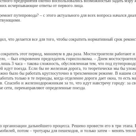
астного предприятия охотно воспользовались возможностью задать мэр
 них исчерпывающие ответы от первого лица.
ремонт путепровода? – с этого актуального для всех вопроса начался диа
тствующими.
, что делается все для того, чтобы сократить нормативный срок рекон
 сократить этот период, минимум в два раза. Мостостроители работают 
ело, – был откровенен председатель горисполкома. – Днем мостостроите
о лишь 3 часа – такова сложность, обусловленная тем, что под путепрово
ей идут поезда. Если бы не железная дорога, то теоретически мы бы улож
ожно было бы работать круглосуточно в трехсменном режиме. В нашем с
ботать только в те периоды, когда отделение дороги дает окна, то есть м
в. Спасибо и железнодорожникам за то, что идут навстречу городу: за св
е сети, перенаправляют определенные поезда.
о организации дальнейшего процесса. Решено провести его в три этапа. 
мобилей, потом – тротуары для пешеходов, и только затем – менять теплот