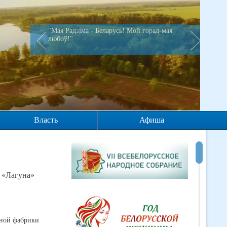
"Мая Радзiма - Беларусь! Мой горад-мая
любоў!"
Власть
Афиша
 «Лагуна»
ьной фабрики