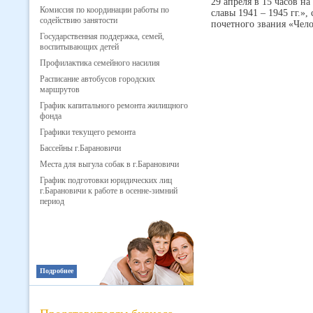
29 апреля в 15 часов н
Комиссия по координации работы по
славы 1941 – 1945 гг.»
содействию занятости
почетного звания «Чело
Государственная поддержка, семей,
воспитывающих детей
Профилактика семейного насилия
Расписание автобусов городских
маршрутов
График капитального ремонта жилищного
фонда
Графики текущего ремонта
Бассейны г.Барановичи
Места для выгула собак в г.Барановичи
График подготовки юридических лиц
г.Барановичи к работе в осенне-зимний
период
Подробнее