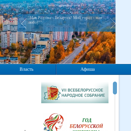
"Мая Радзiма - Беларусь! Мой горад - мая
любоў!"
Власть
Афиша