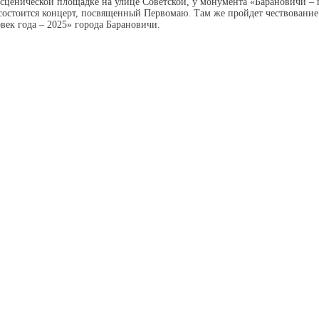
а сценической площадке на улице Советской, у монумента «Барановичи – 
, состоится концерт, посвященный Первомаю. Там же пройдет чествование
век года – 2025» города Барановичи.