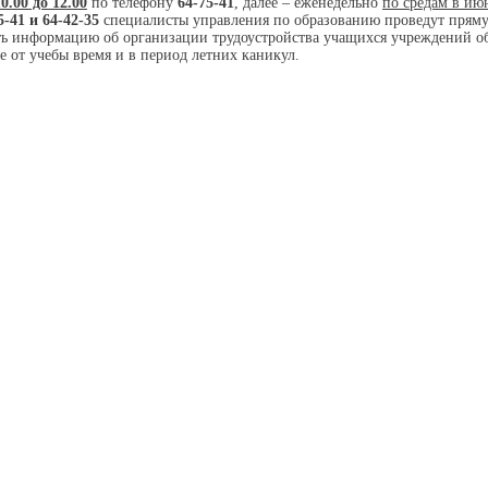
0.00 до 12.00
по телефону
64-75-41
, далее – еженедельно
по средам в июн
5-41 и 64-42-35
специалисты управления по образованию проведут прям
ь информацию об организации трудоустройства учащихся учреждений о
е от учебы время и в период летних каникул.