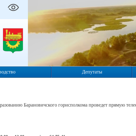
водство
Депутаты
бразованию Барановичского горисполкома проведет прямую те