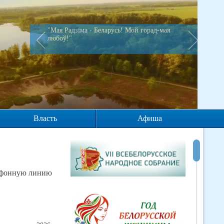
"Мая Радзiма - Беларусь! Мой горад-мая
любоў!"
Власть
Афиша
лефонную линию