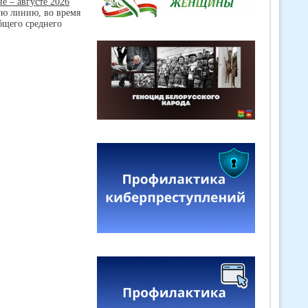
е – августе 2026
ую линию, во время
бщего среднего