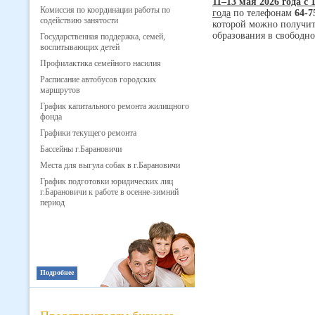
11–13 мая 2026 года с 1
Комиссия по координации работы по
года
по телефонам
64-7
содействию занятости
которой можно получит
образования в свободно
Государственная поддержка, семей,
воспитывающих детей
Профилактика семейного насилия
Расписание автобусов городских
маршрутов
График капитального ремонта жилищного
фонда
Графики текущего ремонта
Бассейны г.Барановичи
Места для выгула собак в г.Барановичи
График подготовки юридических лиц
г.Барановичи к работе в осенне-зимний
период
Подробнее