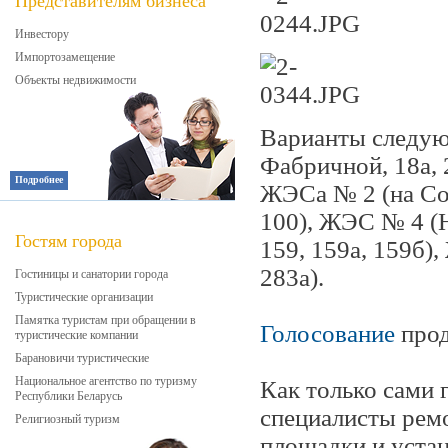
Представителям бизнеса
Инвестору
Импортозамещение
Объекты недвижимости
Варианты следую
Фабричной, 18а, 
Подробнее
ЖЭСа № 2 (на Сов
100), ЖЭС № 4 (
Гостям города
159, 159а, 159б),
283а).
Гостиницы и санатории города
Туристические организации
Памятка туристам при обращении в
Голосование
прод
туристические компании
Барановичи туристические
Национальное агентство по туризму
Как только сами 
Республики Беларусь
специалисты рем
Религиозный туризм
площадки и устан