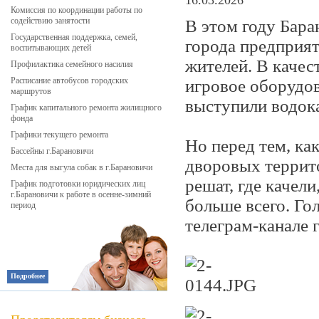
16.03.2026
Комиссия по координации работы по
содействию занятости
В этом году Бар
Государственная поддержка, семей,
города предприят
воспитывающих детей
жителей. В качес
Профилактика семейного насилия
Расписание автобусов городских
игровое оборудо
маршрутов
выступили водок
График капитального ремонта жилищного
фонда
Графики текущего ремонта
Но перед тем, ка
Бассейны г.Барановичи
дворовых террит
Места для выгула собак в г.Барановичи
решат, где качел
График подготовки юридических лиц
г.Барановичи к работе в осенне-зимний
больше всего. Го
период
телеграм-канале 
Подробнее