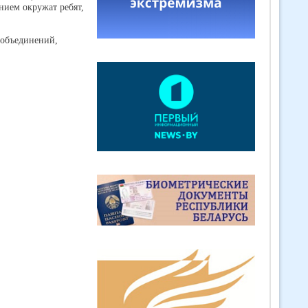
нием окружат ребят,
 объединений,