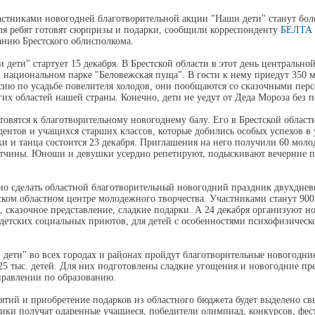
астниками новогодней благотворительной акции "Наши дети" станут боле
Для ребят готовят сюрпризы и подарки, сообщили корреспонденту
БЕЛТА
анию Брестского облисполкома.
 дети" стартует 15 декабря. В Брестской области в этот день центрально
 национальном парке "Беловежская пуща". В гости к нему приедут 350 м
рсию по усадьбе повелителя холодов, они пообщаются со сказочными пер
угих областей нашей страны. Конечно, дети не уедут от Деда Мороза без п
товятся к благотворительному новогоднему балу. Его в Брестской облас
дентов и учащихся старших классов, которые добились особых успехов в у
и и танца состоится 23 декабря. Приглашения на него получили 60 мол
стчины. Юноши и девушки усердно репетируют, подыскивают вечерние п
о сделать областной благотворительный новогодний праздник двухднев
тском областном центре молодежного творчества. Участниками станут 900
 сказочное представление, сладкие подарки. А 24 декабря организуют 
детских социальных приютов, для детей с особенностями психофизическ
дети" во всех городах и районах пройдут благотворительные новогодни
25 тыс. детей. Для них подготовлены сладкие угощения и новогодние пре
управлении по образованию.
ятий и приобретение подарков из областного бюджета будет выделено св
ики получат одаренные учащиеся, победители олимпиад, конкурсов, фес