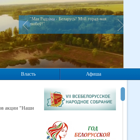
"Мая Радзiма - Беларусь! Мой горад-мая
любоў!"
Власть
Афиша
ков акции "Наши