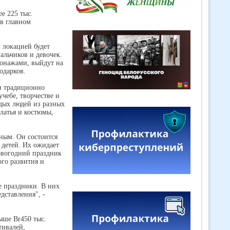
е 225 тыс.
в главном
й локацией будет
альчиков и девочек.
сонажами, выйдут на
одарков.
ти традиционно
чебе, творчестве и
одых людей из разных
латья и костюмы,
ным. Он состоится
 детей. Их ожидает
новогодний праздник
ого развития и
е праздники. В них
дставления", -
ыше Br450 тыс.
тивалей,