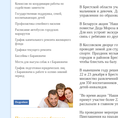
Комиссия по координации работы по
В Брестской области уч
содействию занятости
мальчиков и девочек. 
Государственная поддержка, семей,
управлении по образов
воспитывающих детей
Профилактика семейного насилия
В Беларуси акция "Наши
поместье Деда Мороза в
Расписание автобусов городских
Для них устроят экску
маршрутов
связь с ребятами из др
График капитального ремонта жилищного
фонда
В Коссовском дворце го
проводят зимой для сту
Графики текущего ремонта
спорте. Праздник музык
Бассейны г.Барановичи
городов и районов Бре
чтобы блистать на балу.
Места для выгула собак в г.Барановичи
График подготовки юридических лиц
В нынешнем году решен
г.Барановичи к работе в осенне-зимний
22 и 23 декабря в Брес
период
множество развлечений,
для 350 воспитанников 
детей-инвалидов.
"Во время акции "Наши 
примут участие более 2
Подробнее
рассказали в главном 
На проведение меропри
Приглашения на праздн