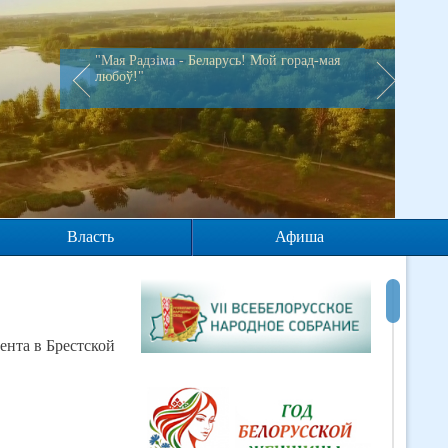
"Мая Радзiма - Беларусь! Мой горад-мая
любоў!"
Власть
Афиша
нта в Брестской