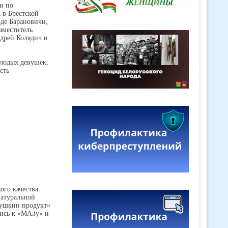
и по
 в Брестской
де Барановичи,
аместитель
дрей Колядич и
олодых девушек,
сть
го качества.
натуральной
вушкин продукт»
шись к «МАЗу» и