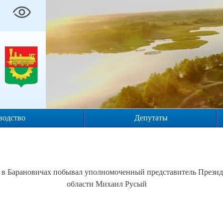
водство
Депутаты
 в Барановичах побывал уполномоченный представитель Президе
области Михаил Русый