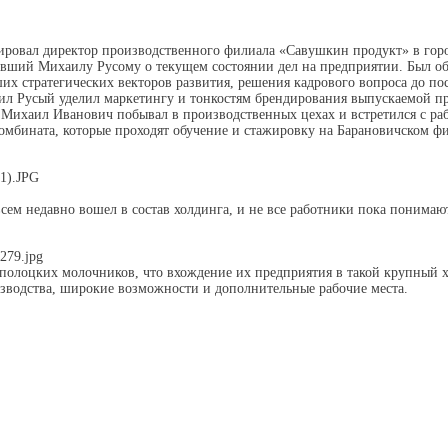
тировал директор производственного филиала «Савушкин продукт» в гор
завший Михаилу Русому о текущем состоянии дел на предприятии. Был 
ших стратегических векторов развития, решения кадрового вопроса до по
л Русый уделил маркетингу и тонкостям брендирования выпускаемой п
 Михаил Иванович побывал в производственных цехах и встретился с р
омбината, которые проходят обучение и стажировку на Барановичском ф
ем недавно вошел в состав холдинга, и не все работники пока понимают,
полоцких молочников, что вхождение их предприятия в такой крупный х
изводства, широкие возможности и дополнительные рабочие места.