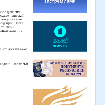
оде Барановичи
обсужден широкий
слевкусия сыров.
родукции. После
аботниками
илиале холдинга
 что даст им такое
олдинг – это новый