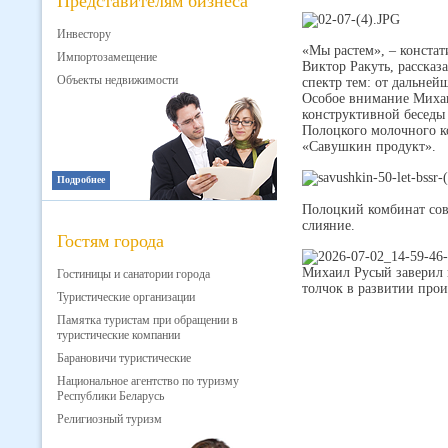
Представителям бизнеса
Инвестору
«Мы растем», – конста
Импортозамещение
Виктор Ракуть, расска
Объекты недвижимости
спектр тем: от дальней
Особое внимание Михаи
конструктивной беседы
Полоцкого молочного к
«Савушкин продукт».
Подробнее
Полоцкий комбинат совс
слияние.
Гостям города
Михаил Русый заверил 
Гостиницы и санатории города
толчок в развитии про
Туристические организации
Памятка туристам при обращении в
туристические компании
Барановичи туристические
Национальное агентство по туризму
Республики Беларусь
Религиозный туризм