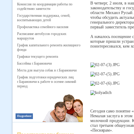
В четверг, 2 июля, в н
Комиссия по координации работы по
законодательству и гос
содействию занятости
области Михаил Русый.
Государственная поддержка, семей,
чтобы обсудить актуаль
воспитывающих детей
генерального директор
Профилактика семейного насилия
первый заместитель пре
Расписание автобусов городских
А началось посещение 
маршрутов
которые пришли устраи
График капитального ремонта жилищного
поинтересовался, кем х
фонда
Графики текущего ремонта
Бассейны г.Барановичи
Места для выгула собак в г.Барановичи
График подготовки юридических лиц
г.Барановичи к работе в осенне-зимний
период
Сегодня само понятие «
Немалая заслуга в это
Подробнее
молочной продукции. К
стал третьим общеузна
«Песнярам».