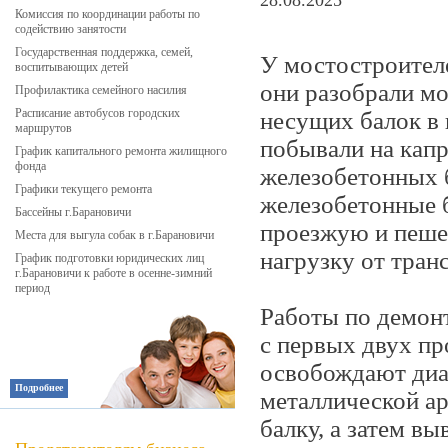
28.08.2025
Комиссия по координации работы по
содействию занятости
Государственная поддержка, семей,
У мостостроителе
воспитывающих детей
они разобрали м
Профилактика семейного насилия
Расписание автобусов городских
несущих балок в п
маршрутов
побывали на капр
График капитального ремонта жилищного
фонда
железобетонных б
Графики текущего ремонта
железобетонные 
Бассейны г.Барановичи
проезжую и пеше
Места для выгула собак в г.Барановичи
нагрузку от тран
График подготовки юридических лиц
г.Барановичи к работе в осенне-зимний
период
Работы по демонт
с первых двух пр
освобождают диа
Подробнее
металлической ар
балку, а затем вы