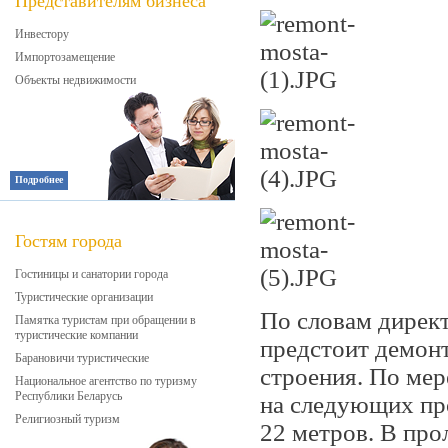
Представителям бизнеса
Инвестору
Импортозамещение
Объекты недвижимости
Подробнее
Гостям города
Гостиницы и санатории города
Туристические организации
По словам дирек
Памятка туристам при обращении в
туристические компании
предстоит демон
Барановичи туристические
строения. По мер
Национальное агентство по туризму
Республики Беларусь
на следующих про
Религиозный туризм
22 метров. В прол