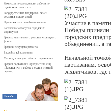
06.05.2026
Комиссия по координации работы по
содействию занятости
Государственная поддержка, семей,
воспитывающих детей
Участие в памятн
Профилактика семейного насилия
Расписание автобусов городских
Победы приняли 
маршрутов
городских предп
График капитального ремонта жилищного
фонда
объединений, а т
Графики текущего ремонта
Бассейны г.Барановичи
Начальной точкой
Места для выгула собак в г.Барановичи
партизанам, осв
График подготовки юридических лиц
г.Барановичи к работе в осенне-зимний
захватчиков, где
период
Подробнее