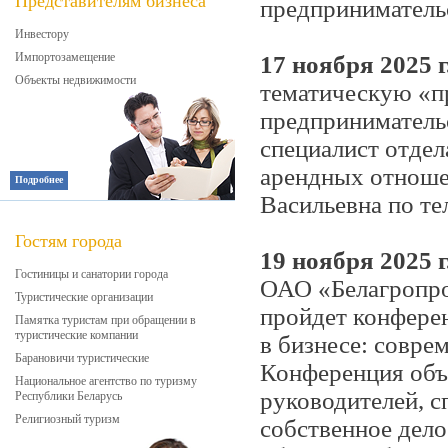
Представителям бизнеса
предприниматель
Инвестору
Импортозамещение
17 ноября 2025 г
Объекты недвижимости
тематическую «п
предпринимательс
специалист отдел
арендных отноше
Подробнее
Васильевна по т
Гостям города
19 ноября 2025 г.
Гостиницы и санатории города
ОАО «Белагропром
Туристические организации
пройдет конфере
Памятка туристам при обращении в
туристические компании
в бизнесе: совре
Барановичи туристические
Конференция объ
Национальное агентство по туризму
руководителей, с
Республики Беларусь
Религиозный туризм
собственное дело