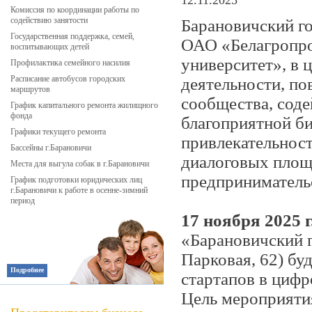
12.11.2025
Комиссия по координации работы по
содействию занятости
Барановичский г
Государственная поддержка, семей,
ОАО «Белагропро
воспитывающих детей
университет», в 
Профилактика семейного насилия
Расписание автобусов городских
деятельности, п
маршрутов
сообщества, сод
График капитального ремонта жилищного
фонда
благоприятной б
Графики текущего ремонта
привлекательност
Бассейны г.Барановичи
диалоговых площ
Места для выгула собак в г.Барановичи
предпринимательс
График подготовки юридических лиц
г.Барановичи к работе в осенне-зимний
период
17 ноября 2025 г.
«Барановичский г
Парковая, 62) бу
Подробнее
стартапов в циф
Цель мероприятия