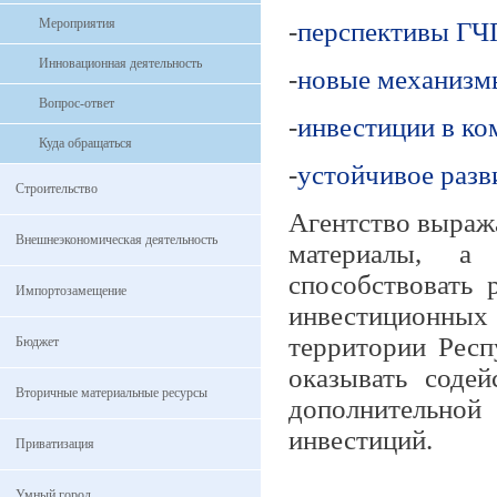
Мероприятия
-
перспективы ГЧ
Инновационная деятельность
-
новые механизм
Вопрос-ответ
-
инвестиции в ко
Куда обращаться
-
устойчивое разв
Строительство
Агентство выраж
Внешнеэкономическая деятельность
материалы, а
способствовать 
Импортозамещение
инвестиционных 
территории Респ
Бюджет
оказывать содей
Вторичные материальные ресурсы
дополнительно
инвестиций.
Приватизация
Умный город