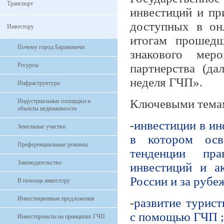
Транспорт
инвестиций и пр
доступных в он
Инвестору
итогам прошедш
Почему город Барановичи
знакового меро
Ресурсы
партнерства (д
неделя ГЧП».
Инфраструктура
Ключевыми темам
Индустриальные площадки и
объекты недвижимости
-
инвестиции в ин
Земельные участки
в котором осв
Преференциальные режимы
тенденции пра
Законодательство
инвестиций и а
России и за рубе
В помощь инвестору
Инвестиционные предложения
-
развитие турис
с помощью ГЧП ;
Инвестпроекты на принципах ГЧП