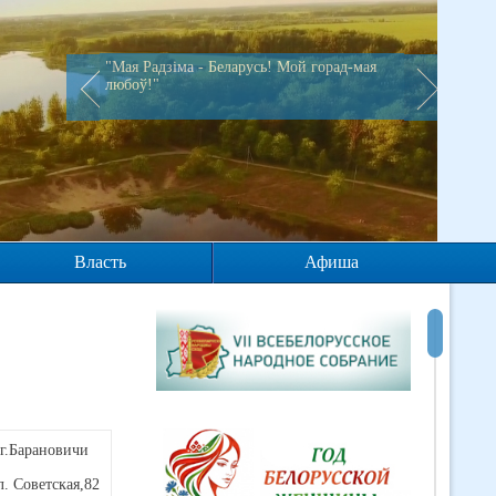
"Мая Радзiма - Беларусь! Мой горад-мая
любоў!"
Власть
Афиша
г.Барановичи
л. Советская,82