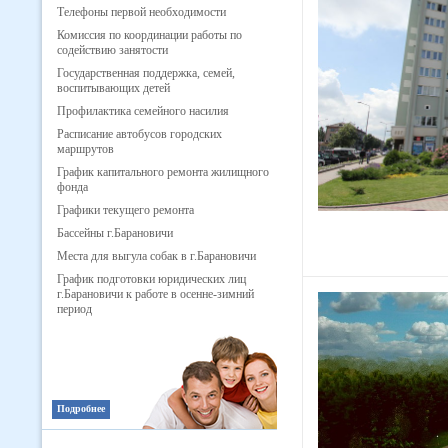
Телефоны первой необходимости
Комиссия по координации работы по
содействию занятости
Государственная поддержка, семей,
воспитывающих детей
Профилактика семейного насилия
Расписание автобусов городских
маршрутов
График капитального ремонта жилищного
фонда
Графики текущего ремонта
Бассейны г.Барановичи
Места для выгула собак в г.Барановичи
График подготовки юридических лиц
г.Барановичи к работе в осенне-зимний
период
Подробнее