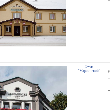
+
Отель
"Мариинский"
у
+
+