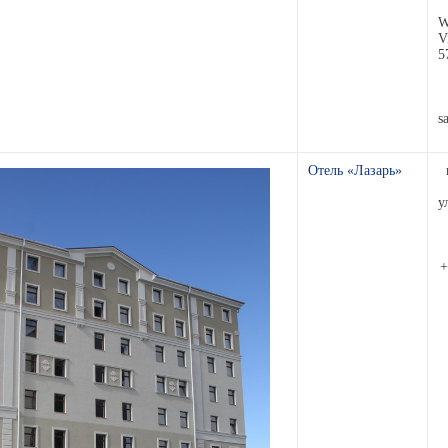
W
V
5
s
Отель «Лазарь»
у
+