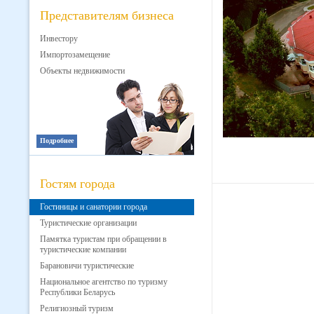
Представителям бизнеса
Инвестору
Импортозамещение
Объекты недвижимости
Подробнее
Гостям города
Гостиницы и санатории города
Туристические организации
Памятка туристам при обращении в
туристические компании
Барановичи туристические
Национальное агентство по туризму
Республики Беларусь
Религиозный туризм