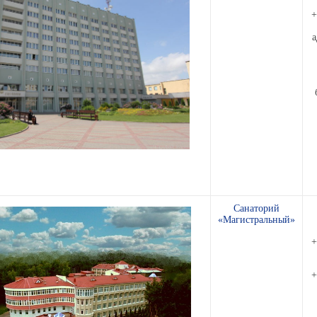
+
а
Санаторий
«Магистральный»
+
+