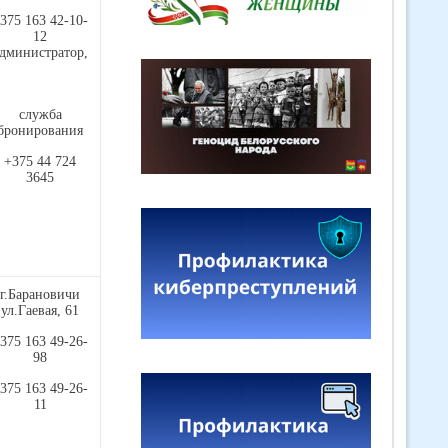
375 163 42-10-
12
дминистратор,
служба
бронирования
+375 44 724
3645
г.Барановичи
ул.Гаевая, 61
375 163 49-26-
98
375 163 49-26-
11