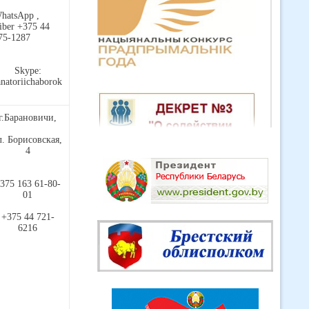
hatsApp ,
iber +375 44
75-1287
Skype:
anatoriichaborok
г.Барановичи,
л. Борисовская,
4
375 163 61-80-
01
+375 44 721-
6216