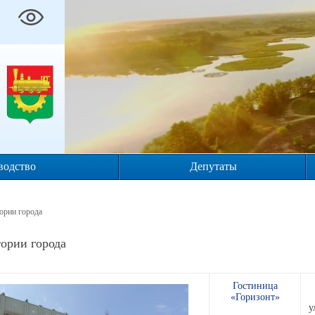
водство
Депутаты
ории города
ории города
Гостиница
«Горизонт»
у