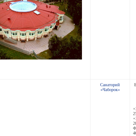
Санаторий
«Чаборок»
+
2
+
2
Ф
4