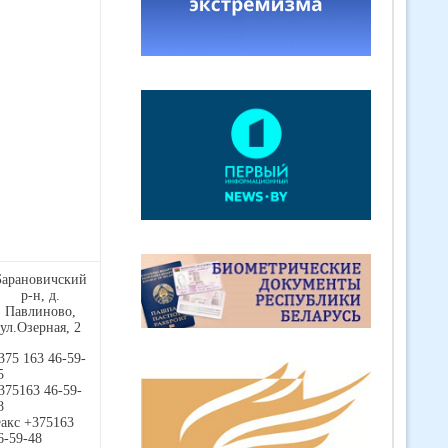
Барановичский
р-н, д.
Павлиново,
ул.Озерная, 2
375 163 46-59-
5
375163 46-59-
8
акс +375163
6-59-48