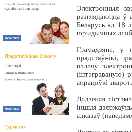
Камісія па каардынацыі работы па
Электронныя зв
садзейнічанні занятасці
разглядаюцца ў а
Беларусь ад 18 л
юрыдычных асоб
Увесь тэкст
Грамадзяне, у 
Прадстаўнікам бізнесу
прадстаўнікі, п
падачу электрон
Інвестыцыі
(інтэграваную) 
Імпартазамяшчэнне
Аб'екты нерухомай маёмасці
апрацоўкі зварот
Дадзеная сістэм
іншыя дзяржаўны
Увесь тэкст
адказаў (паведамл
Турыстам
Доступ да сістэм