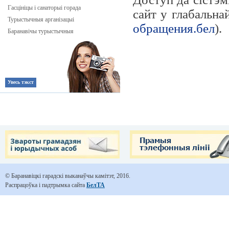
Гасцініцы і санаторыі горада
сайт у глабальна
Турыстычныя арганізацыі
обращения.бел
).
Баранавічы турыстычныя
Увесь тэкст
© Баранавіцкі гарадскі выканаўчы камітэт, 2016.
Распрацоўка і падтрымка сайта
БелТА