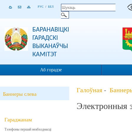
РУС
/
БЕЛ
БАРАНАВІЦКІ
ГАРАДСКІ
ВЫКАНАЎЧЫ
КАМІТЭТ
Аб горадзе
Галоўная
-
Баннеры
Баннеры слева
Электронныя 
Гараджанам
Тэлефоны першай неабходнасці