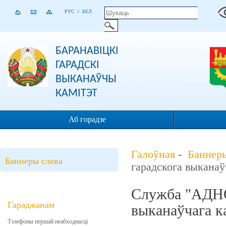
РУС
/
БЕЛ
БАРАНАВІЦКІ
ГАРАДСКІ
ВЫКАНАЎЧЫ
КАМІТЭТ
Аб горадзе
Галоўная
-
Баннеры
Баннеры слева
гарадскога выканаў
Служба "АДНО
Гараджанам
выканаўчага к
Тэлефоны першай неабходнасці