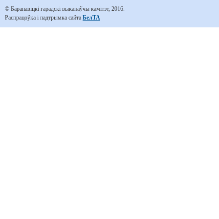
© Баранавіцкі гарадскі выканаўчы камітэт, 2016.
Распрацоўка і падтрымка сайта
БелТА