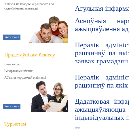
Камісія па каардынацыі работы па
Агульная інфар
садзейнічанні занятасці
Асноўныя нар
ажыццяўлення ад
Увесь тэкст
Пералік адміні
рашэнняў па як
Прадстаўнікам бізнесу
заявах грамадзян
Інвестыцыі
Імпартазамяшчэнне
Пералік адміні
Аб'екты нерухомай маёмасці
рашэнняў па які
Дадатковая інфа
Увесь тэкст
ажыццяўляюц
індывідуальных 
Турыстам