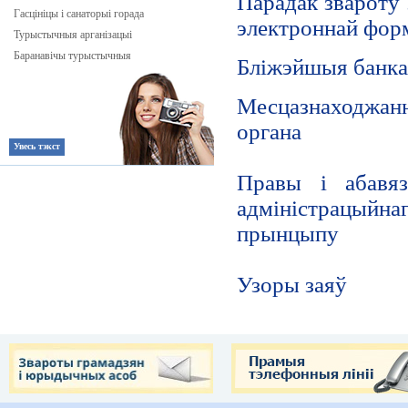
Парадак звароту
Гасцініцы і санаторыі горада
электроннай фор
Турыстычныя арганізацыі
Баранавічы турыстычныя
Бліжэйшыя банка
Месцазнаходжан
органа
Увесь тэкст
Правы і абавяз
адміністрацыйна
прынцыпу
Узоры заяў